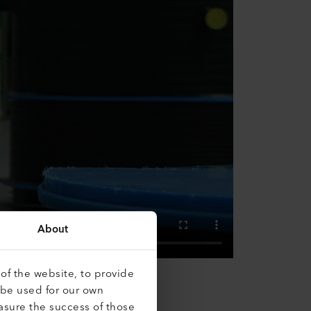
About
of the website, to provide
 be used for our own
asure the success of those