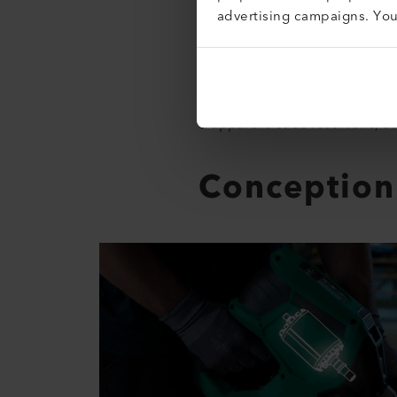
advertising campaigns. Yo
Une machine de soudage par ext
d’extrusion de plus de 3 kg/h,
grande. Elle délivre la puissan
souder des arbres de pompe et
d’appareils et de réservoirs, 
Conceptio