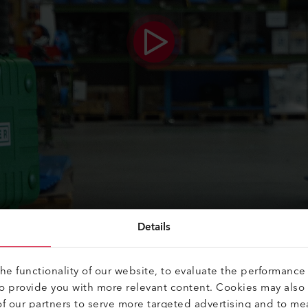
Details
e functionality of our website, to evaluate the performance 
to provide you with more relevant content. Cookies may also
f our partners to serve more targeted advertising and to me