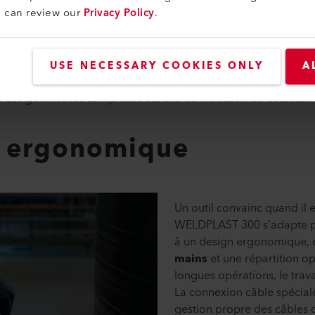
u can review our
Privacy Policy
.
rusion compacte qui offre plus que sa taille ne le laisse sup
 la WELDPLAST 300 est la solution idéale pour des sections de
ce exactement là où elle est nécessaire: contrôlée, constante e
USE NECESSARY COOKIES ONLY
A
 des réservoirs d’eau, assembler des composants en plastique
ou des géométries complexes dans la construction de bateaux.
n ergonomique
Un outil convainc quand il 
WELDPLAST 300 s’adapte pa
à un design ergonomique,
mains
et une répartition o
longues opérations, le trava
La connexion câble spécia
gestion propre des câbles d