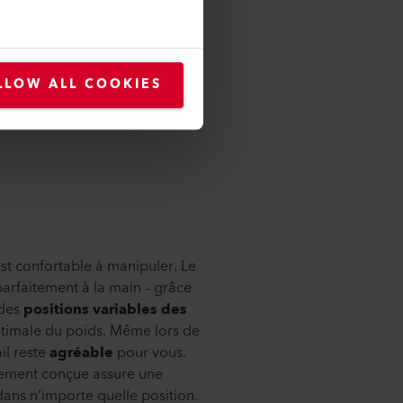
poser: Avec un débit
 soudure de taille moyenne à
t fiable. Que ce soit pour
LLOW ALL COOKIES
 dans la construction
est confortable à manipuler. Le
rfaitement à la main – grâce
 des
positions variables des
ptimale du poids. Même lors de
il reste
agréable
pour vous.
lement conçue assure une
ans n’importe quelle position.