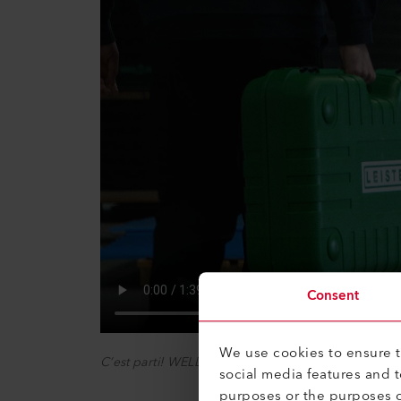
Consent
We use cookies to ensure th
C’est parti! WELDPLAST 300 en action
social media features and 
purposes or the purposes o