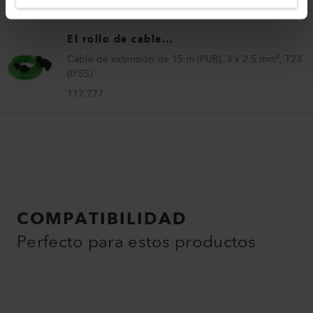
El rollo de cable...
Cable de extensión de 15 m (PUR), 3 x 2.5 mm², T23
(IP55)
117.777
COMPATIBILIDAD
Perfecto para estos productos