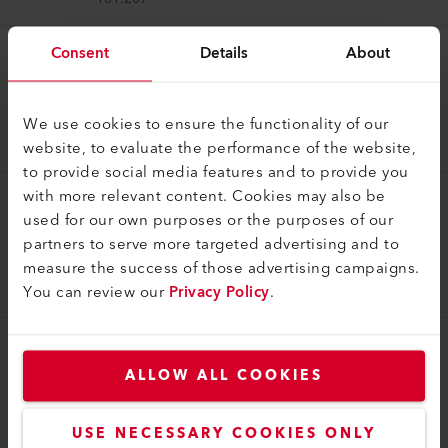
Consent
Details
About
El rollo de cable...
Bobina de cable de 45 m (PUR), 3 x 2.5 mm², EU
230V/16A; 4xEU 3/16
We use cookies to ensure the functionality of our
164.048
website, to evaluate the performance of the website,
to provide social media features and to provide you
with more relevant content. Cookies may also be
El rollo de cable...
used for our own purposes or the purposes of our
Cable de extensión de 15 m (PUR), 3 x 2.5 mm², T13
partners to serve more targeted advertising and to
(IP55)
measure the success of those advertising campaigns.
You can review our
Privacy Policy
.
166.208
El rollo de cable...
ALLOW ALL COOKIES
Bobina de cable de 45 m (PUR), 3 x 2.5 mm², T23
(IP55) 230V/16A; 4xT23 (IP55)
USE NECESSARY COOKIES ONLY
169.190