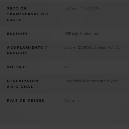
SECCIÓN
5x2.5mm² / 5x13AWG
TRANSVERSAL DEL
CABLE
ENCHUFE
CEE rojo, 5 polos, 16A
ACOPLAMIENTO /
2 x CH T23 (IP55), 3 polos, 16A; CEE rojo, 5 polos, 16A
ENCHUFE
VOLTAJE
400 V
DESCRIPCIÓN
Instalación de la construcción gracias al aislamiento PUR
ADICIONAL
PAÍS DE ORIGEN
Alemania