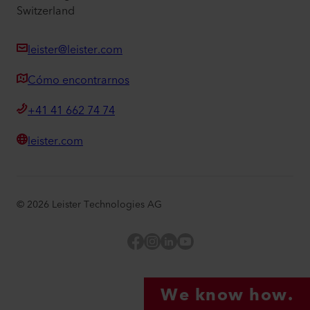
Switzerland
leister@leister.com
Cómo encontrarnos
+41 41 662 74 74
leister.com
©
2026
Leister Technologies AG
Facebook
Instagram
LinkedIn
YouTube
We know how.