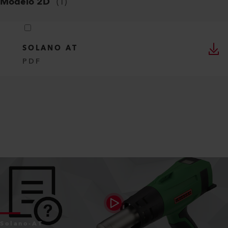
Modelo 2D
(
1
)
SOLANO AT
PDF
Solano-AT