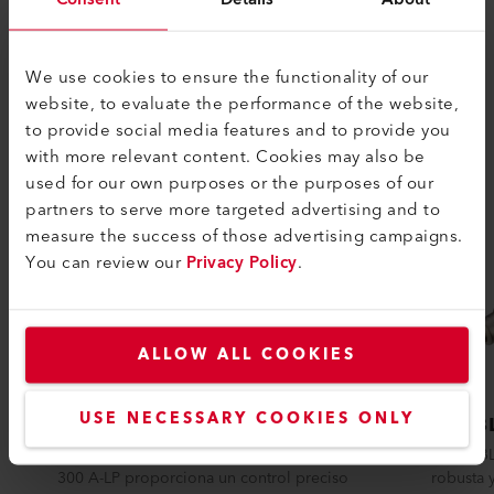
PRODUCTOS SIMILARES
We use cookies to ensure the functionality of our
Lo mejor o nada
website, to evaluate the performance of the website,
to provide social media features and to provide you
with more relevant content. Cookies may also be
used for our own purposes or the purposes of our
partners to serve more targeted advertising and to
measure the success of those advertising campaigns.
You can review our
Privacy Policy
.
ALLOW ALL COOKIES
USE NECESSARY COOKIES ONLY
NEXHEAT 300 A-LP
GHIB
La pistola de calor inalámbrica NEXHEAT
La GHIBL
300 A-LP proporciona un control preciso
robusta 