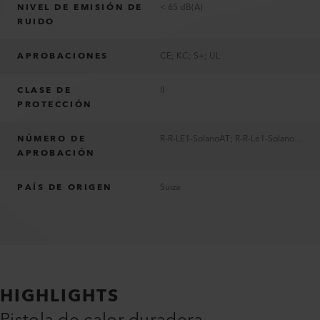
NIVEL DE EMISIÓN DE
< 65 dB(A)
RUIDO
APROBACIONES
CE; KC; S+; UL
CLASE DE
II
PROTECCIÓN
NÚMERO DE
R-R-LE1-SolanoAT; R-R-Le1-SolanoAT
APROBACIÓN
PAÍS DE ORIGEN
Suiza
HIGHLIGHTS