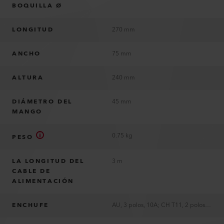
BOQUILLA Ø
LONGITUD
270 mm
ANCHO
75 mm
ALTURA
240 mm
DIÁMETRO DEL
45 mm
MANGO
0.75 kg
PESO
LA LONGITUD DEL
3 m
CABLE DE
ALIMENTACIÓN
ENCHUFE
AU, 3 polos, 10A; CH T11, 2 polos, 10A; CN, 2 polos, 10A; JP, 2 polos, 15A; KR, 2 polos, 16A; UE, 2 polos, 16A; UK, 3 polos, 13A; US, 2 polos, 15A, polarizado