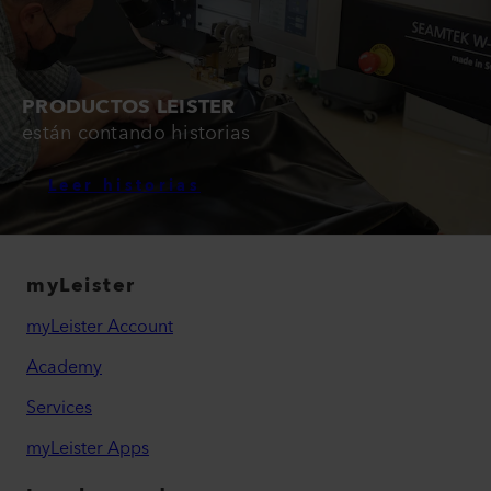
PRODUCTOS LEISTER
están contando historias
Leer historias
myLeister
myLeister Account
Academy
Services
myLeister Apps