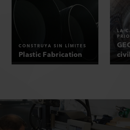
LA C
PRI
GEO
CONSTRUYA SIN LÍMITES
Plastic Fabrication
civi