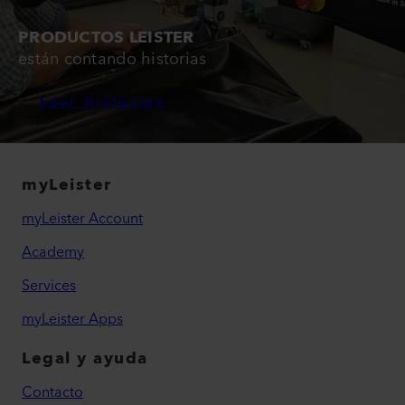
PRODUCTOS LEISTER
están contando historias
Leer historias
myLeister
myLeister Account
Academy
Services
myLeister Apps
Legal y ayuda
Contacto