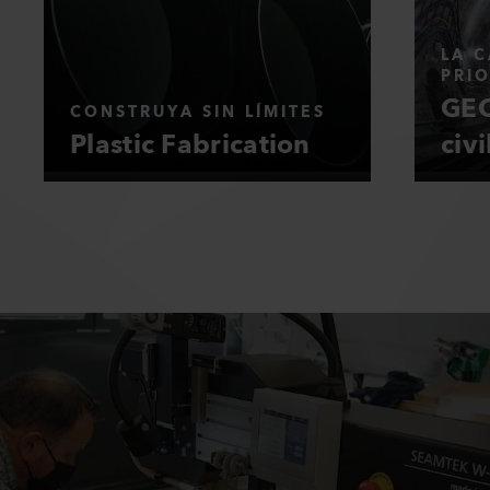
LA C
PRI
GEO
CONSTRUYA SIN LÍMITES
Plastic Fabrication
civi