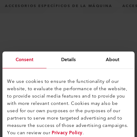
ACCESORIOS ESPECÍFICOS DE LA MÁQUINA
ACCE
Consent
Details
About
PRODUCTOS SIMILARES
Lo mejor o nada
We use cookies to ensure the functionality of our
website, to evaluate the performance of the website,
to provide social media features and to provide you
with more relevant content. Cookies may also be
used for our own purposes or the purposes of our
partners to serve more targeted advertising and to
measure the success of those advertising campaigns.
You can review our
Privacy Policy
.