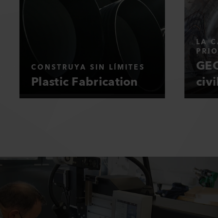
LA C
PRI
GEO
CONSTRUYA SIN LÍMITES
Plastic Fabrication
civi