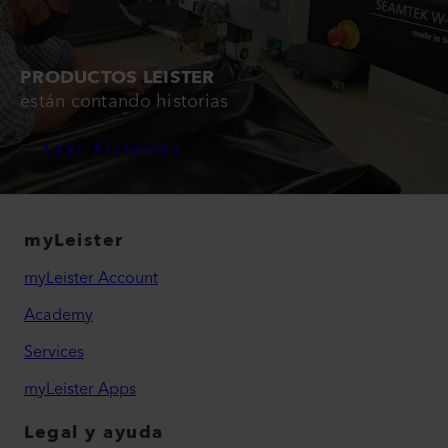
PRODUCTOS LEISTER
están contando historias
Leer historias
myLeister
myLeister Account
Academy
Services
myLeister Apps
Legal y ayuda