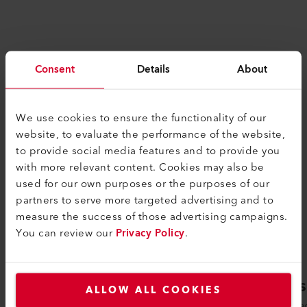
PRODUCTOS SIMILARES
Consent
Details
About
Lo mejor o nada
We use cookies to ensure the functionality of our
website, to evaluate the performance of the website,
to provide social media features and to provide you
with more relevant content. Cookies may also be
used for our own purposes or the purposes of our
partners to serve more targeted advertising and to
measure the success of those advertising campaigns.
You can review our
Privacy Policy
.
COMET 700
GEOS
ALLOW ALL COOKIES
La máquina automática de soldadura de
La sold