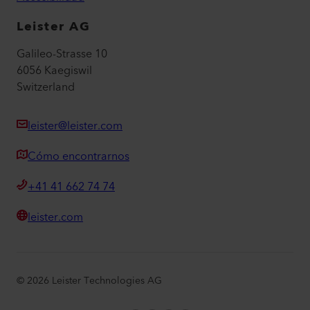
Leister AG
Galileo-Strasse 10
6056 Kaegiswil
Switzerland
leister@leister.com
Cómo encontrarnos
+41 41 662 74 74
leister.com
©
2026
Leister Technologies AG