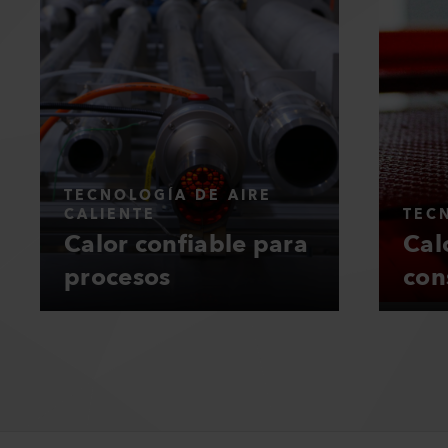
TECNOLOGÍA DE AIRE
CALIENTE
TEC
Calor confiable para
Cal
procesos
con