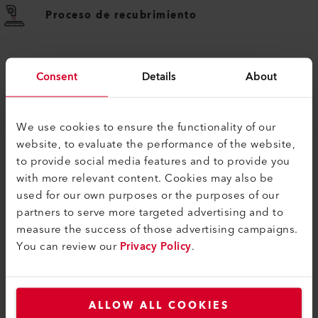
Proceso de recubrimiento
Consent
Details
About
We use cookies to ensure the functionality of our
website, to evaluate the performance of the website,
to provide social media features and to provide you
PRODUCTOS SIMILARES
with more relevant content. Cookies may also be
used for our own purposes or the purposes of our
Lo mejor o nada
partners to serve more targeted advertising and to
measure the success of those advertising campaigns.
You can review our
Privacy Policy
.
ALLOW ALL COOKIES