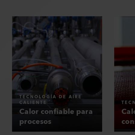
TECNOLOGÍA DE AIRE
CALIENTE
TEC
Calor confiable para
Cal
procesos
con