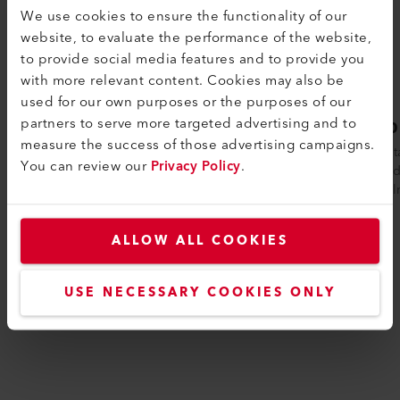
We use cookies to ensure the functionality of our
website, to evaluate the performance of the website,
to provide social media features and to provide you
with more relevant content. Cookies may also be
used for our own purposes or the purposes of our
partners to serve more targeted advertising and to
LE 10000 DF
LE 1
measure the success of those advertising campaigns.
El calentador de aire eléctrico de doble
El calen
You can review our
Privacy Policy
.
brida LE 10000 DF es ideal para la
alto ren
integración en sistemas de conductos de...
especial
ALLOW ALL COOKIES
Comparar
USE NECESSARY COOKIES ONLY