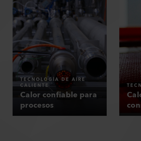
TECNOLOGÍA DE AIRE
CALIENTE
TEC
Calor confiable para
Cal
procesos
con