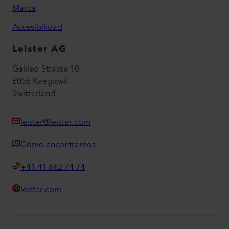
Marca
Accesibilidad
Leister AG
Galileo-Strasse 10
6056 Kaegiswil
Switzerland
leister@leister.com
Cómo encontrarnos
+41 41 662 74 74
leister.com