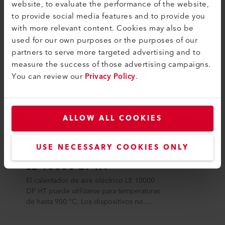
PRODUCTOS SIMILARES
website, to evaluate the performance of the website,
to provide social media features and to provide you
Lo mejor o nada
with more relevant content. Cookies may also be
used for our own purposes or the purposes of our
partners to serve more targeted advertising and to
measure the success of those advertising campaigns.
You can review our
Privacy Policy
.
ALLOW ALL COOKIES
USE NECESSARY COOKIES ONLY
LE 10000 DF HT
El calentador de aire eléctrico LE 10000
DF HT puede utilizarse para temperaturas
de hasta 900 °C. Los dispositivos no.....