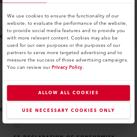
SELECCIONAR TODO
(
13
)
We use cookies to ensure the functionality of our
website, to evaluate the performance of the website,
to provide social media features and to provide you
Catálogo general
(
1
)
with more relevant content. Cookies may also be
used for our own purposes or the purposes of our
partners to serve more targeted advertising and to
measure the success of those advertising campaigns.
GENERAL CATALOG PROCESS HEAT
You can review our
Privacy Policy
.
ES
PDF
ALLOW ALL COOKIES
Certificados
(
1
)
USE NECESSARY COOKIES ONLY