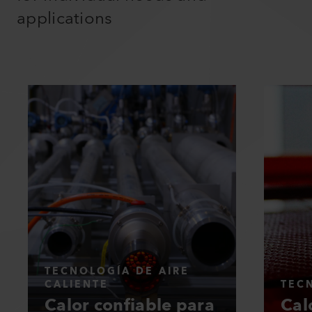
applications
TECNOLOGÍA DE AIRE
CALIENTE
TEC
Calor confiable para
Cal