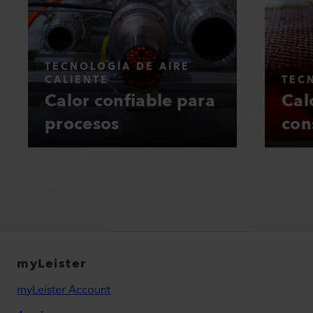
TECNOLOGÍA DE AIRE
CALIENTE
TEC
Calor confiable para
Cal
procesos
con
myLeister
myLeister Account