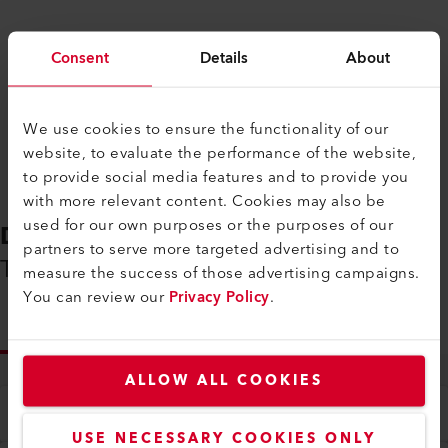
Consent
Details
About
Comparar
We use cookies to ensure the functionality of our
website, to evaluate the performance of the website,
to provide social media features and to provide you
with more relevant content. Cookies may also be
used for our own purposes or the purposes of our
DESCARGAS
partners to serve more targeted advertising and to
Todo lo que necesitas a mano
measure the success of those advertising campaigns.
You can review our
Privacy Policy
.
INFO
ALLOW ALL COOKIES
Tipo
Todo
USE NECESSARY COOKIES ONLY