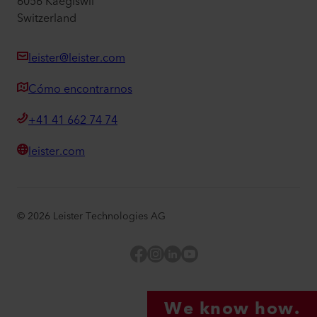
6056 Kaegiswil
Switzerland
leister@leister.com
Cómo encontrarnos
+41 41 662 74 74
leister.com
©
2026
Leister Technologies AG
Facebook
Instagram
LinkedIn
YouTube
We know how.