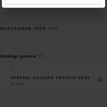
Idioma
Español
SELECCIONAR TODO
(
13
)
Catálogo general
(
1
)
GENERAL CATALOG PROCESS HEAT
ES
PDF