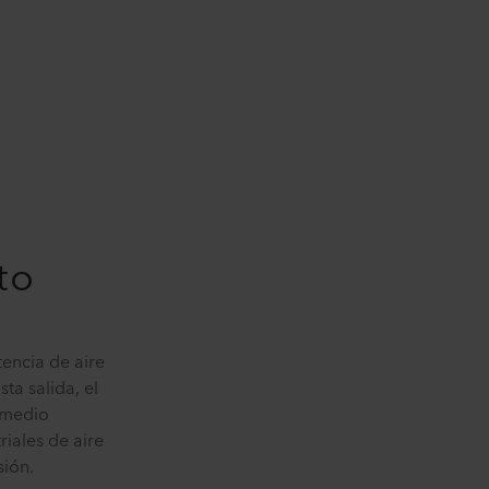
to
encia de aire
ta salida, el
 medio
iales de aire
sión.