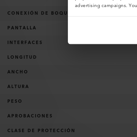
advertising campaigns. Yo
CONEXIÓN DE BOQUILLA Ø
PANTALLA
INTERFACES
LONGITUD
ANCHO
ALTURA
PESO
APROBACIONES
CLASE DE PROTECCIÓN