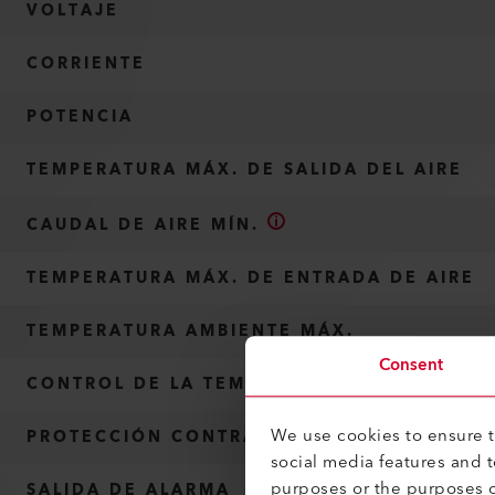
VOLTAJE
CORRIENTE
POTENCIA
TEMPERATURA MÁX. DE SALIDA DEL AIRE
CAUDAL DE AIRE MÍN.
TEMPERATURA MÁX. DE ENTRADA DE AIRE
TEMPERATURA AMBIENTE MÁX.
Consent
CONTROL DE LA TEMPERATURA DEL AIRE
We use cookies to ensure th
PROTECCIÓN CONTRA EL SOBRECALENTAMI
social media features and 
purposes or the purposes o
SALIDA DE ALARMA