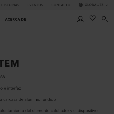
GLOBAL
/
ES
HISTORIAS
EVENTOS
CONTACTO
ACERCA DE
STEM
 kW
o e interfaz
 la carcasa de aluminio fundido
alentamiento del elemento calefactor y el dispositivo