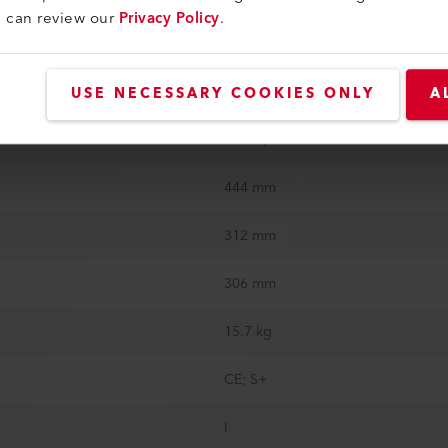
u can review our
Privacy Policy
.
161 mm / 6.35 in
No
USE NECESSARY COOKIES ONLY
A
0–10V; 4–20mA
444 mm
312 mm
306 mm
15.7 kg
CE; S+
I