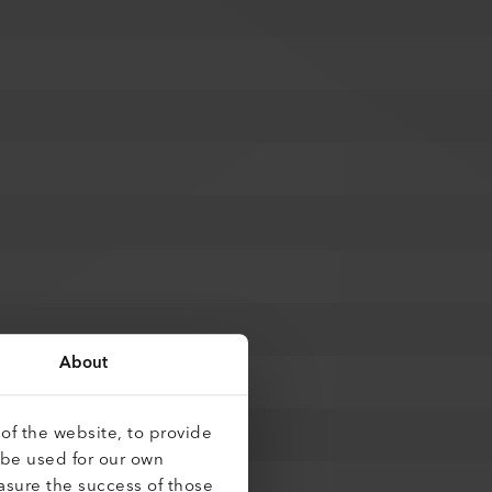
About
of the website, to provide
 be used for our own
asure the success of those