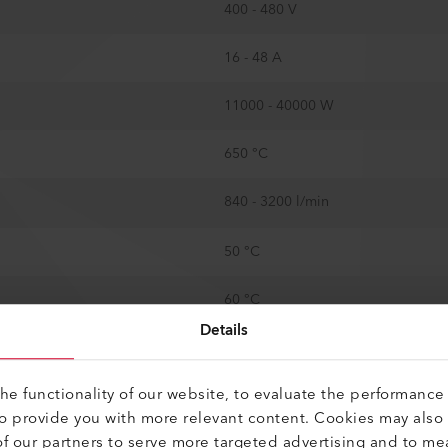
400 - 480 V
16 - 48 A
11000 - 40000 W
650 °C
840 - 3200 l/min
50 °C
60 °C
Details
Bucle cerrado
e functionality of our website, to evaluate the performance 
ENTO
Sí
to provide you with more relevant content. Cookies may also
f our partners to serve more targeted advertising and to me
Contacto normalmente abierto