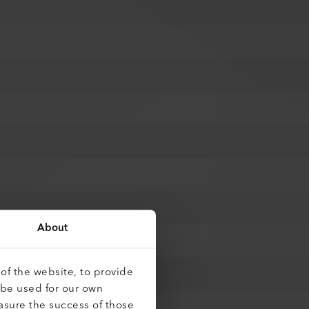
About
of the website, to provide
 be used for our own
asure the success of those