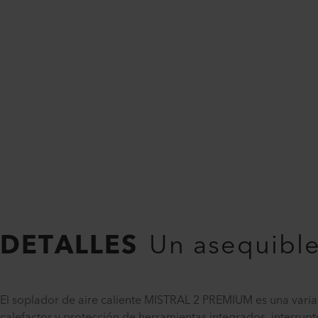
DETALLES
Un asequible
El soplador de aire caliente MISTRAL 2 PREMIUM es una varia
calefactor y protección de herramientas integrados, interrupt