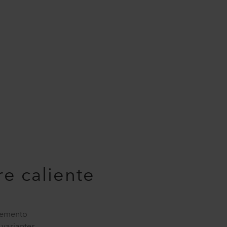
re caliente
Elemento
 variantes