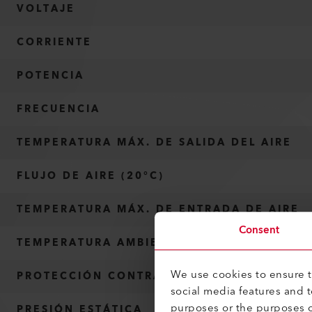
VOLTAJE
CORRIENTE
POTENCIA
FRECUENCIA
TEMPERATURA MÁX. DE SALIDA DEL AIRE
FLUJO DE AIRE (20°C)
TEMPERATURA MÁX. DE ENTRADA DE AIRE
Consent
TEMPERATURA AMBIENTE MÁX.
We use cookies to ensure th
PROTECCIÓN CONTRA EL SOBRECALENTAMI
social media features and 
purposes or the purposes o
PRESIÓN ESTÁTICA