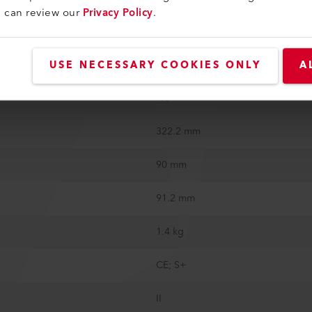
u can review our
Privacy Policy
.
50 mm / 2 in
65 dB (A)
USE NECESSARY COOKIES ONLY
A
No
322.2 mm
90 mm
91.2 mm
1.4 kg
CE; S+
II