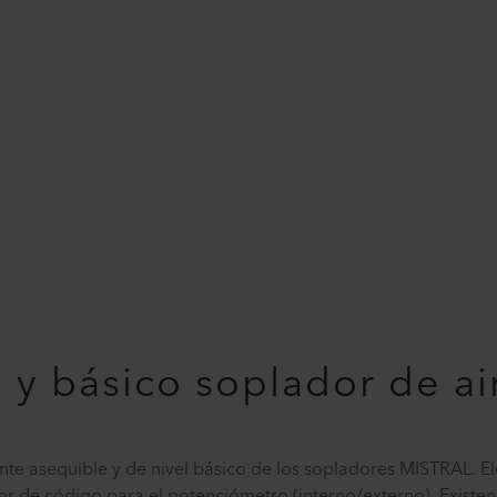
 y básico soplador de ai
nte asequible y de nivel básico de los sopladores MISTRAL. 
or de código para el potenciómetro (interno/externo). Existen