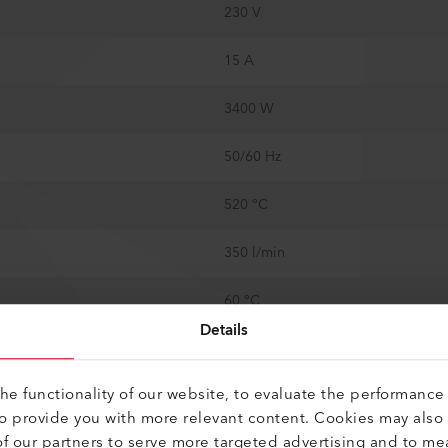
230 V
15 A
3400 W
50/60 Hz
520 °C
350 l/min
60 °C
Details
65 °C
e functionality of our website, to evaluate the performance 
ENTO
Sí
to provide you with more relevant content. Cookies may also
f our partners to serve more targeted advertising and to me
3500 Pa