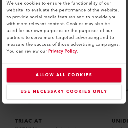
We use cookies to ensure the functionality of our
website, to evaluate the performance of the website,
to provide social media features and to provide you
with more relevant content. Cookies may also be
PRODUCTOS SIMILARES
used for our own purposes or the purposes of our
Lo mejor o nada
partners to serve more targeted advertising and to
measure the success of those advertising campaigns.
You can review our
Privacy Policy
.
ALLOW ALL COOKIES
USE NECESSARY COOKIES ONLY
TRIAC AT
UNID