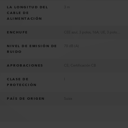
LA LONGITUD DEL
3 m
CABLE DE
ALIMENTACIÓN
ENCHUFE
CEE azul, 3 polos, 16A; UE, 3 polos, 16A; US, 2 polos, 15A, polarizado
NIVEL DE EMISIÓN DE
70 dB (A)
RUIDO
APROBACIONES
CE; Certificación CB
CLASE DE
I
PROTECCIÓN
PAÍS DE ORIGEN
Suiza