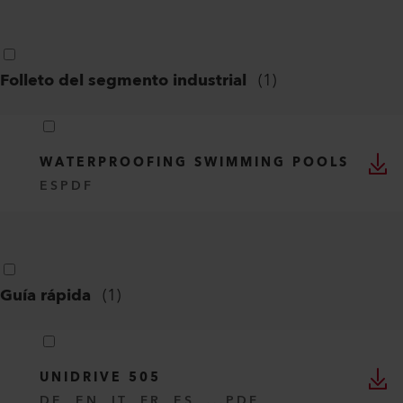
Folleto del segmento industrial
(
1
)
WATERPROOFING SWIMMING POOLS
ES
PDF
Guía rápida
(
1
)
UNIDRIVE 505
DE, EN, IT, FR, ES, ...
PDF