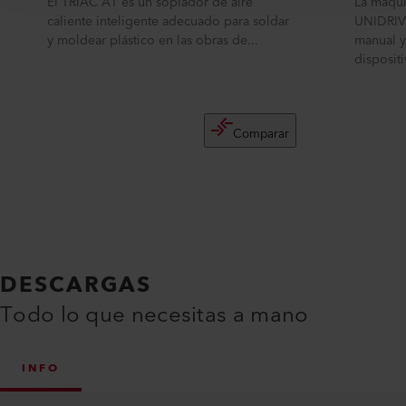
El TRIAC AT es un soplador de aire
La máqui
caliente inteligente adecuado para soldar
UNIDRIV
y moldear plástico en las obras de...
manual y
dispositi
Comparar
DESCARGAS
Todo lo que necesitas a mano
INFO