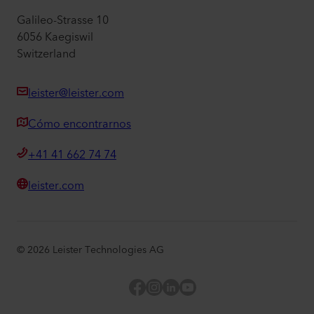
Galileo-Strasse 10
6056 Kaegiswil
Switzerland
leister@leister.com
Cómo encontrarnos
+41 41 662 74 74
leister.com
©
2026
Leister Technologies AG
Facebook
Instagram
LinkedIn
YouTube