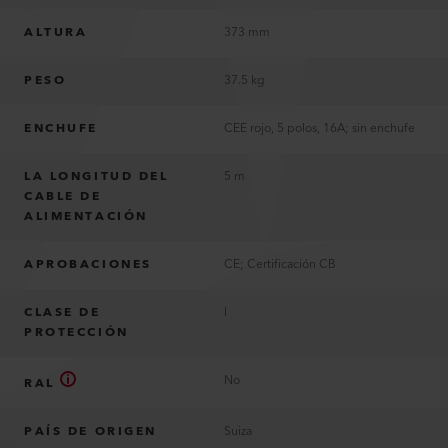
ALTURA
373 mm
PESO
37.5 kg
ENCHUFE
CEE rojo, 5 polos, 16A; sin enchufe
LA LONGITUD DEL
5 m
CABLE DE
ALIMENTACIÓN
APROBACIONES
CE; Certificación CB
CLASE DE
I
PROTECCIÓN
No
RAL
PAÍS DE ORIGEN
Suiza