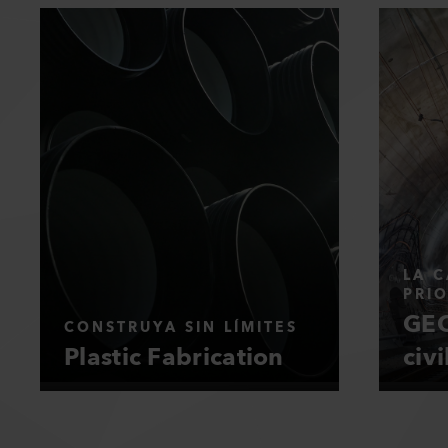
LA C
PRI
GEO
CONSTRUYA SIN LÍMITES
Plastic Fabrication
civi