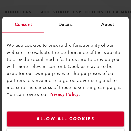
BOQUILLAS
ACCESORIOS ESPECÍFICOS DE LA MÁ
Consent
Details
About
We use cookies to ensure the functionality of our
website, to evaluate the performance of the website,
to provide social media features and to provide you
with more relevant content. Cookies may also be
PRODUCTOS SIMILARES
used for our own purposes or the purposes of our
Lo mejor o nada
partners to serve more targeted advertising and to
measure the success of those advertising campaigns.
You can review our
Privacy Policy
.
ALLOW ALL COOKIES