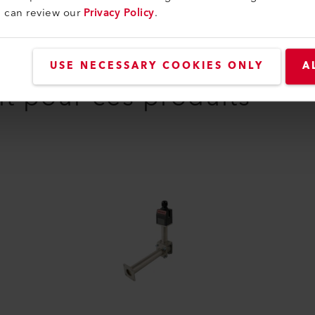
u can review our
Privacy Policy
.
USE NECESSARY COOKIES ONLY
A
it pour ces produits