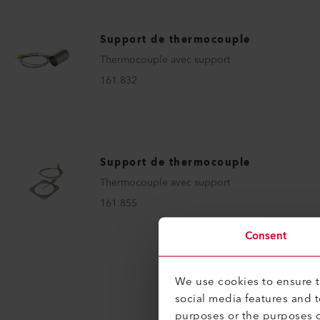
Support de thermocouple
Thermocouple avec support
161.832
Support de thermocouple
Thermocouple avec support
161.855
Consent
We use cookies to ensure th
social media features and 
purposes or the purposes o