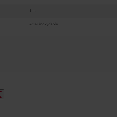
1 m
E
Acier inoxydable