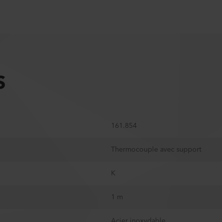
S
161.854
Thermocouple avec support
K
1 m
Acier inoxydable