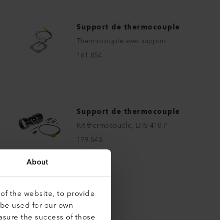
Support de thermocouple
Thermocouple avec support
161.854
Support de thermocouple
Kit thermocouple, LHS 410 P
179.543
About
of the website, to provide
 be used for our own
asure the success of those