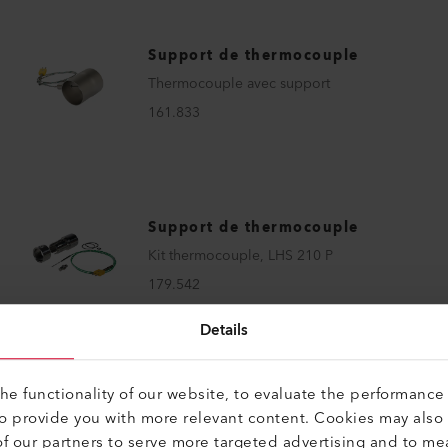
Support de thermocouple
Thermocouple avec support
161.833
Support de thermocouple
Kit thermocouple, LHS 210 P
179.542
Details
e functionality of our website, to evaluate the performance 
to provide you with more relevant content. Cookies may also
f our partners to serve more targeted advertising and to me