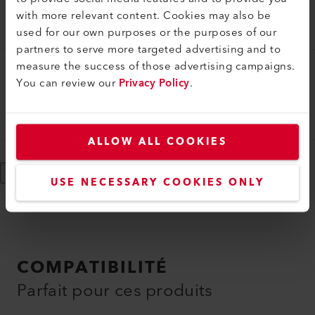
Buse à large fente (ø 92.0) 130 x 16 mm
with more relevant content. Cookies may also be
107.274
used for our own purposes or the purposes of our
partners to serve more targeted advertising and to
measure the success of those advertising campaigns.
Buse à fente large
You can review our
Privacy Policy
.
Buse à large fente (ø 62.0) 250 x 12 mm
107.263
ALLOW ALL COOKIES
Afficher plus
USE NECESSARY COOKIES ONLY
COMPATIBILITÉ
Parfait pour ces produits