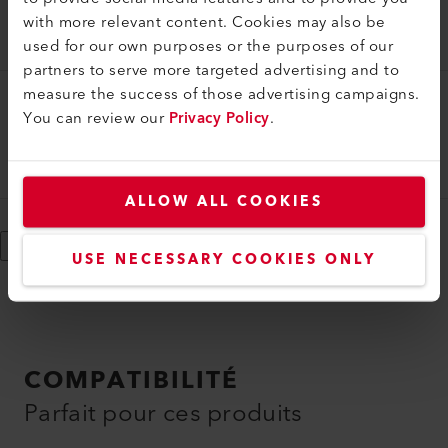
Buse à large fente (ø 92.0) 130 x 16 mm
with more relevant content. Cookies may also be
107.274
used for our own purposes or the purposes of our
partners to serve more targeted advertising and to
measure the success of those advertising campaigns.
Buse à fente large
You can review our
Privacy Policy
.
Buse à large fente (ø 62.0) 250 x 12 mm
107.263
ALLOW ALL COOKIES
Afficher plus
USE NECESSARY COOKIES ONLY
COMPATIBILITÉ
Parfait pour ces produits