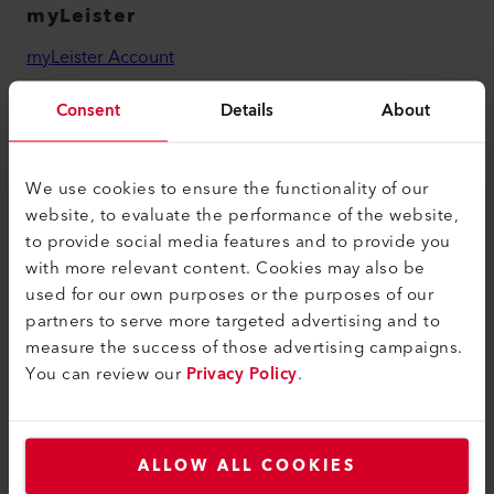
myLeister
myLeister Account
Academy
Consent
Details
About
Services
myLeister Apps
We use cookies to ensure the functionality of our
website, to evaluate the performance of the website,
Juridique et aide
to provide social media features and to provide you
with more relevant content. Cookies may also be
Contact
used for our own purposes or the purposes of our
Trouver un revendeur
partners to serve more targeted advertising and to
measure the success of those advertising campaigns.
Conditions générales
You can review our
Privacy Policy
.
Politique de confidentialité
Mentions légales
ALLOW ALL COOKIES
Accessibilité