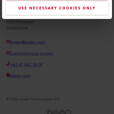
Leister AG
USE NECESSARY COOKIES ONLY
Galileo-Strasse 10
6056 Kaegiswil
Switzerland
leister@leister.com
Comment nous trouver
+41 41 662 74 74
leister.com
©
2026
Leister Technologies AG
Facebook
Instagram
LinkedIn
YouTube