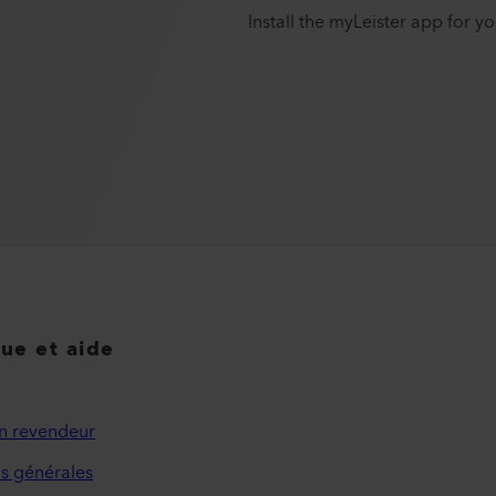
Install the myLeister app for 
que et aide
n revendeur
s générales