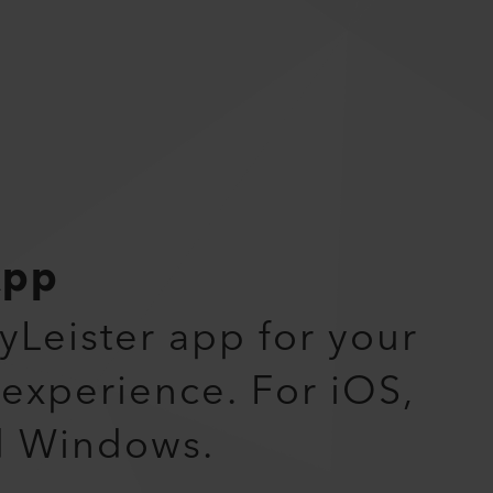
App
myLeister app for your
 experience. For iOS,
d Windows.