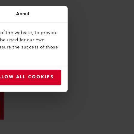
About
of the website, to provide
 be used for our own
asure the success of those
LLOW ALL COOKIES