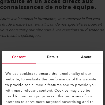
gratuite et un accès direct aux
connaissances de notre équipe.
Après avoir soumis le formulaire, vous recevrez le lien vers
l'étude d'expert par e-mail. L’un de nos spécialistes pourrait
vous contacter pour répondre à vos questions ou discuter de
vos besoins spécifiques.
Consent
Details
About
CONTENU DE L'EXPERTISE
We use cookies to ensure the functionality of our
Management Summary
website, to evaluate the performance of the website,
Introduction
to provide social media features and to provide you
Le marché des conteneurs en plastique
with more relevant content. Cookies may also be
Évaluation économique de la réparation des
used for our own purposes or the purposes of our
caisses-palettes en plastique
partners to serve more targeted advertising and to
Étapes de travail