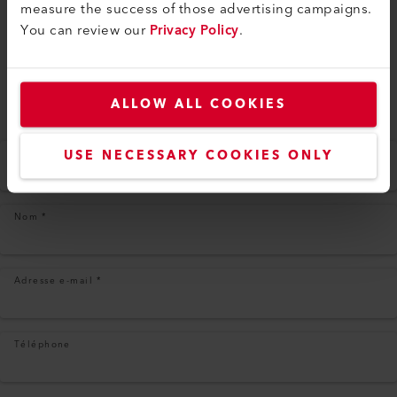
measure the success of those advertising campaigns.
Conclusion
You can review our
Privacy Policy
.
ALLOW ALL COOKIES
USE NECESSARY COOKIES ONLY
Prénom
*
Nom
*
Adresse e-mail
*
Téléphone