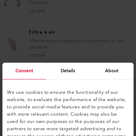
Filtre à air
103.399
Filtre à air
Filtre en acier inoxydable, coulissant vers le côté
aspiration
107.239
Consent
Details
About
Filtre à air
Filtre en acier inoxydable, coulissant vers le côté
aspiration
We use cookies to ensure the functionality of our
website, to evaluate the performance of the website,
107.248
to provide social media features and to provide you
with more relevant content. Cookies may also be
used for our own purposes or the purposes of our
Filtre à air
partners to serve more targeted advertising and to
Filtre en acier inoxydable, coulissant vers le côté