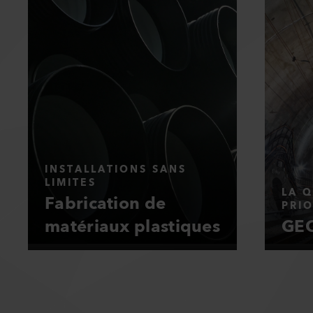
INSTALLATIONS SANS
LIMITES
LA Q
Fabrication de
PRIO
matériaux plastiques
GEO