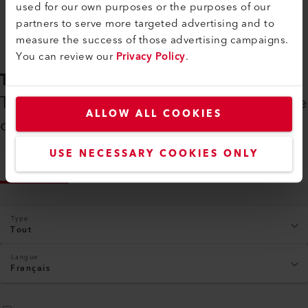
used for our own purposes or the purposes of our
partners to serve more targeted advertising and to
measure the success of those advertising campaigns.
You can review our
Privacy Policy
.
TÉLÉCHARGEMENTS
Tout ce dont vous avez besoin à portée
ALLOW ALL COOKIES
de main
USE NECESSARY COOKIES ONLY
INFOS
Type
Tout
Langue
Français