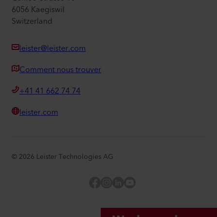
6056 Kaegiswil
Switzerland
leister@leister.com
Comment nous trouver
+41 41 662 74 74
leister.com
©
2026
Leister Technologies AG
Facebook
Instagram
LinkedIn
YouTube