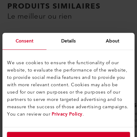
PRODUITS SIMILAIRES
Le meilleur ou rien
Consent
Details
About
We use cookies to ensure the functionality of our
website, to evaluate the performance of the website,
to provide social media features and to provide you
with more relevant content. Cookies may also be
used for our own purposes or the purposes of our
partners to serve more targeted advertising and to
COMET 700
GEOS
measure the success of those advertising campaigns.
You can review our
Privacy Policy
.
La soudeuse automatique à panne
La soud
chauffante COMET 700 de Leister offre
LQS peut
tout ce que les utilisateurs du génie civil...
géomembr