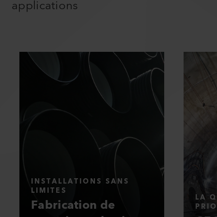
applications
INSTALLATIONS SANS
LIMITES
LA Q
Fabrication de
PRIO