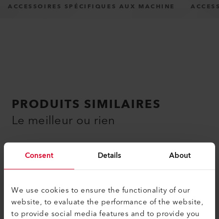
ACCESSOIRES SPÉCIFIQUES AUX MACHINE
ACCES
PRODUITS SIMILAIRES
Le meilleur ou rien
Consent
Details
About
We use cookies to ensure the functionality of our
website, to evaluate the performance of the website,
to provide social media features and to provide you