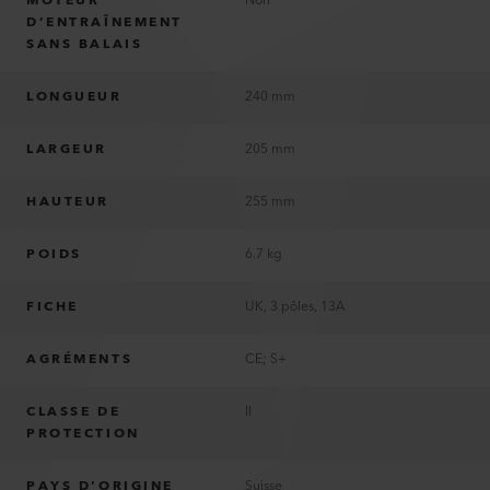
MOTEUR
Non
D’ENTRAÎNEMENT
SANS BALAIS
LONGUEUR
240 mm
LARGEUR
205 mm
HAUTEUR
255 mm
POIDS
6.7 kg
FICHE
UK, 3 pôles, 13A
AGRÉMENTS
CE; S+
CLASSE DE
II
PROTECTION
PAYS D'ORIGINE
Suisse