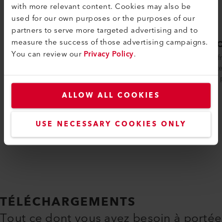
with more relevant content. Cookies may also be
used for our own purposes or the purposes of our
partners to serve more targeted advertising and to
measure the success of those advertising campaigns.
GROOVY
GROO
You can review our
Privacy Policy
.
L'outil de gougeage GROOVY est l'outil
La chanf
léger et pratique pour préparer les joints
de Leiste
de soudure dans les revêtements de...
général p
ALLOW ALL COOKIES
Comparer
USE NECESSARY COOKIES ONLY
TÉLÉCHARGEMENTS
Tout ce dont vous avez besoin à portée