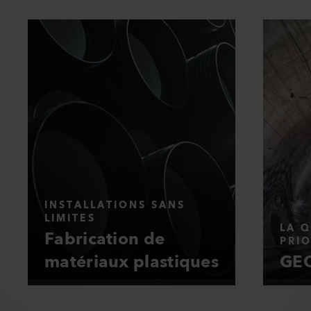
INSTALLATIONS SANS
LIMITES
LA Q
Fabrication de
PRIO
matériaux plastiques
GEO