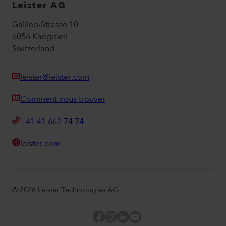
Leister AG
Galileo-Strasse 10
6056 Kaegiswil
Switzerland
leister@leister.com
Comment nous trouver
+41 41 662 74 74
leister.com
©
2026
Leister Technologies AG
Facebook
Instagram
LinkedIn
YouTube