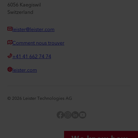
6056 Kaegiswil
Switzerland
leister@leister.com
Comment nous trouver
+41 41 662 74 74
leister.com
©
2026
Leister Technologies AG
Facebook
Instagram
LinkedIn
YouTube