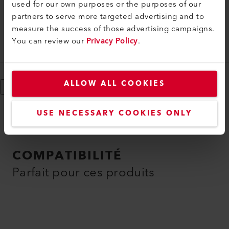
used for our own purposes or the purposes of our
partners to serve more targeted advertising and to
Élément chauffant
measure the success of those advertising campaigns.
Élément chauffant, 3 x 380-480V/3 x 3.3-5.3kW
You can review our
Privacy Policy
.
100.193
ALLOW ALL COOKIES
Afficher plus
USE NECESSARY COOKIES ONLY
COMPATIBILITÉ
Parfait pour ces produits