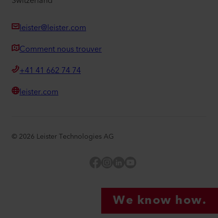
Switzerland
leister@leister.com
Comment nous trouver
+41 41 662 74 74
leister.com
©
2026
Leister Technologies AG
Facebook
Instagram
LinkedIn
YouTube
We know how.