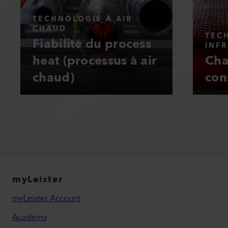
TECHNOLOGIE À AIR
CHAUD
TEC
Fiabilité du process
INF
heat (processus à air
Cha
chaud)
con
myLeister
myLeister Account
Academy