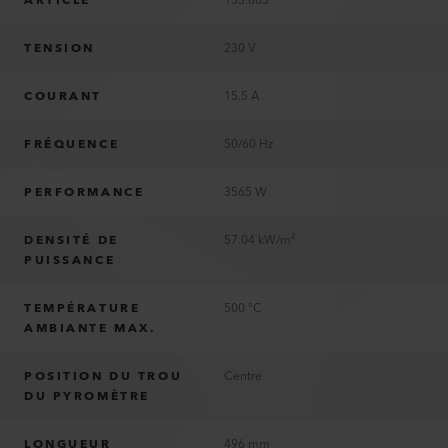
ARTICLE
133.885
TENSION
230 V
COURANT
15.5 A
FRÉQUENCE
50/60 Hz
PERFORMANCE
3565 W
DENSITÉ DE
57.04 kW/m²
PUISSANCE
TEMPÉRATURE
500 °C
AMBIANTE MAX.
POSITION DU TROU
Centre
DU PYROMÈTRE
LONGUEUR
496 mm