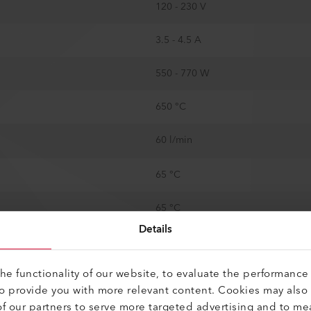
120 - 230 V
3.5 - 4.5 A
550 - 770 W
650 °C
60 l/min
65 °C
65 °C
Details
Boucle fermée
e functionality of our website, to evaluate the performance 
Oui
to provide you with more relevant content. Cookies may also
f our partners to serve more targeted advertising and to me
Contact normalement ouvert