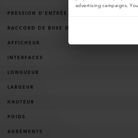
advertising campaigns. Yo
PRESSION D'ENTRÉE MAX.
RACCORD DE BUSE Ø
AFFICHEUR
INTERFACES
LONGUEUR
LARGEUR
HAUTEUR
POIDS
AGRÉMENTS