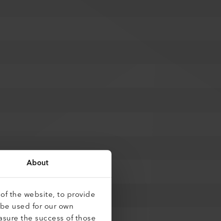
About
of the website, to provide
 be used for our own
asure the success of those