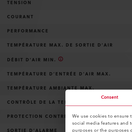
TENSION
COURANT
PERFORMANCE
TEMPÉRATURE MAX. DE SORTIE D’AIR
DÉBIT D’AIR MIN.
TEMPÉRATURE D’ENTRÉE D'AIR MAX.
TEMPÉRATURE AMBIANTE MAX.
Consent
CONTRÔLE DE LA TEMPÉRATURE DE L’AIR
We use cookies to ensure th
PROTECTION CONTRE LA SURCHAUFFE
social media features and 
purposes or the purposes o
SORTIE D’ALARME