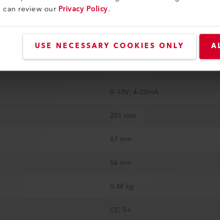
u can review our
Privacy Policy
.
100 kPa
21.3 mm / 0.85 in
USE NECESSARY COOKIES ONLY
A
Oui
0–10V; 4–20mA
201 mm
67 mm
56 mm
0.48 kg
CE; S+