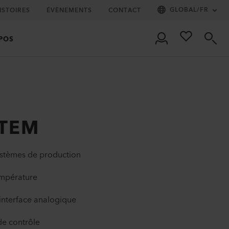
GLOBAL
/
FR
ISTOIRES
ÉVÈNEMENTS
CONTACT
POS
STEM
systèmes de production
empérature
 interface analogique
de contrôle