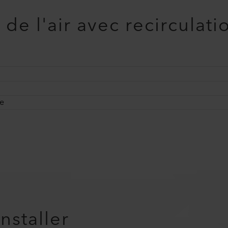
de l'air avec recirculati
ue
installer