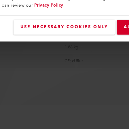
u can review our
Privacy Policy
.
268 mm
67 mm
USE NECESSARY COOKIES ONLY
A
282 mm
1.86 kg
CE; cURus
I