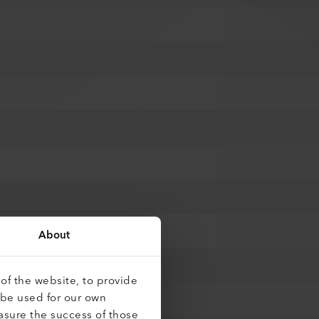
About
of the website, to provide
 be used for our own
asure the success of those