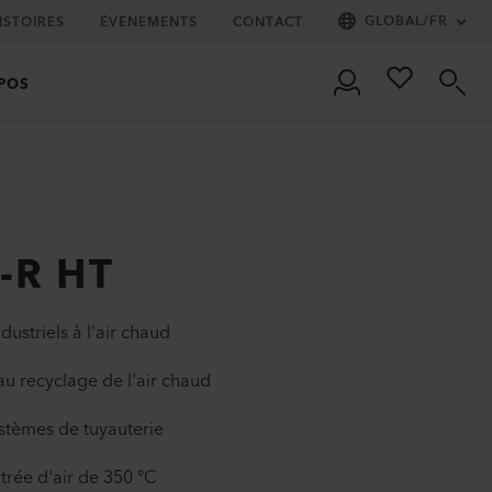
GLOBAL
/
FR
ISTOIRES
ÉVÈNEMENTS
CONTACT
POS
-R HT
ustriels à l'air chaud
u recyclage de l'air chaud
systèmes de tuyauterie
rée d'air de 350 °C