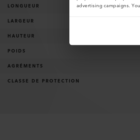
advertising campaigns. Yo
LONGUEUR
LARGEUR
HAUTEUR
POIDS
AGRÉMENTS
CLASSE DE PROTECTION