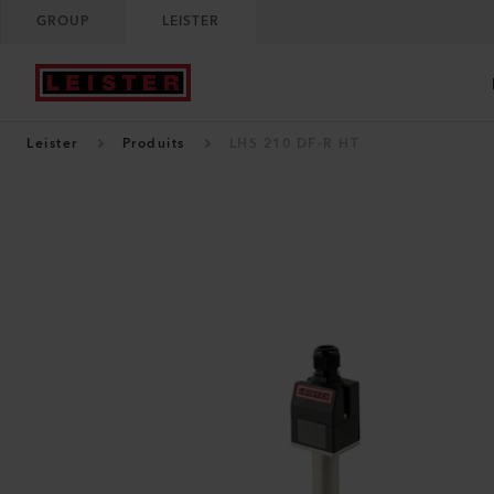
GROUP
LEISTER
Leister
Produits
LHS 210 DF-R HT