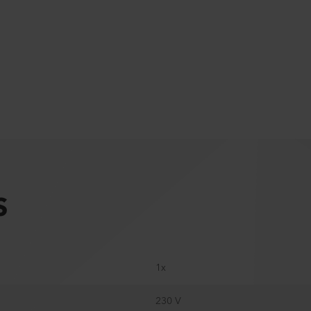
S
1x
230 V