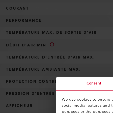
COURANT
PERFORMANCE
TEMPÉRATURE MAX. DE SORTIE D’AIR
DÉBIT D’AIR MIN.
TEMPÉRATURE D’ENTRÉE D'AIR MAX.
TEMPÉRATURE AMBIANTE MAX.
PROTECTION CONTRE LA SURCHAUFFE
Consent
PRESSION D'ENTRÉE MAX.
We use cookies to ensure th
social media features and 
AFFICHEUR
purposes or the purposes o