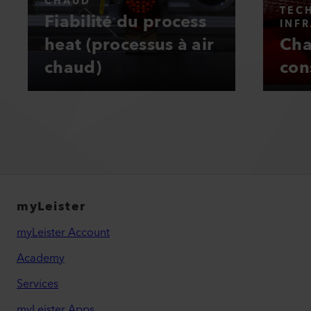
CHAUD
TEC
Fiabilité du process
INF
heat (processus à air
Cha
chaud)
con
myLeister
myLeister Account
Academy
Services
myLeister Apps