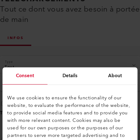
Tout ce dont vous avez besoin à portée
de main
INFOS
Type
Tout
Consent
Details
About
Langue
Français
We use cookies to ensure the functionality of our
website, to evaluate the performance of the website,
to provide social media features and to provide you
TOUT SÉLECTIONNER
(
10
)
with more relevant content. Cookies may also be
used for our own purposes or the purposes of our
partners to serve more targeted advertising and to