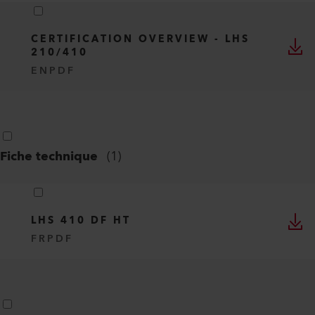
CERTIFICATION OVERVIEW - LHS
210/410
EN
PDF
Fiche technique
(
1
)
LHS 410 DF HT
FR
PDF