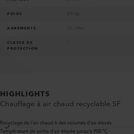
POIDS
2.31 kg
AGRÉMENTS
CE; cURus
CLASSE DE
I
PROTECTION
HIGHLIGHTS
Chauffage à air chaud recyclable SF
Recyclage de l'air chaud à des volumes d'air élevés
Température de sortie d'air élevée jusqu'à 900 °C