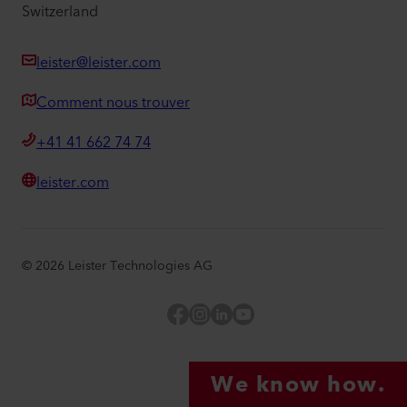
Switzerland
leister@leister.com
Comment nous trouver
+41 41 662 74 74
leister.com
©
2026
Leister Technologies AG
Facebook
Instagram
LinkedIn
YouTube
We know how.