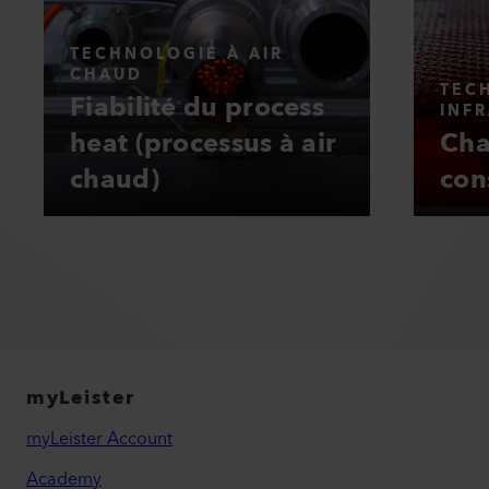
TECHNOLOGIE À AIR
CHAUD
TEC
Fiabilité du process
INF
heat (processus à air
Cha
chaud)
con
myLeister
myLeister Account
Academy