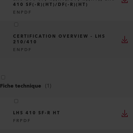
410 SF(-R)(HT)/DF(-R)(HT)
EN
PDF
CERTIFICATION OVERVIEW - LHS
210/410
EN
PDF
Fiche technique
(
1
)
LHS 410 SF-R HT
FR
PDF