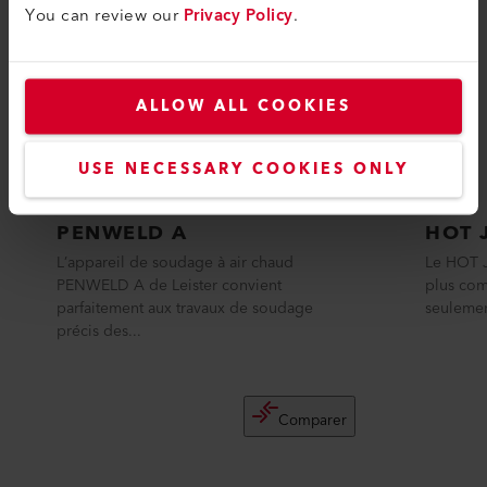
You can review our
Privacy Policy
.
ALLOW ALL COOKIES
USE NECESSARY COOKIES ONLY
PENWELD A
HOT 
L’appareil de soudage à air chaud
Le HOT J
PENWELD A de Leister convient
plus com
parfaitement aux travaux de soudage
seulemen
précis des...
Comparer