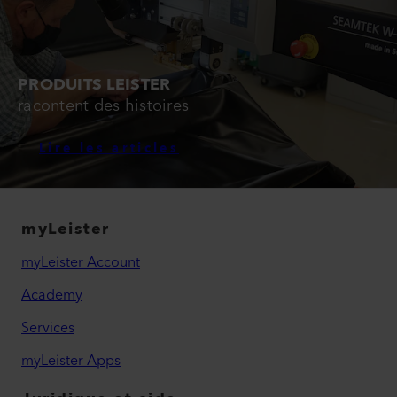
PRODUITS LEISTER
racontent des histoires
Lire les articles
myLeister
myLeister Account
Academy
Services
myLeister Apps