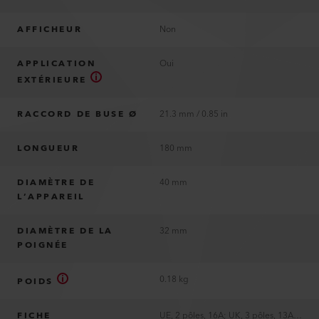
AFFICHEUR
Non
APPLICATION
Oui
EXTÉRIEURE
RACCORD DE BUSE Ø
21.3 mm / 0.85 in
LONGUEUR
180 mm
DIAMÈTRE DE
40 mm
L’APPAREIL
DIAMÈTRE DE LA
32 mm
POIGNÉE
0.18 kg
POIDS
FICHE
UE, 2 pôles, 16A; UK, 3 pôles, 13A; US, 2 pôles, 15A, polarisé; sans fiche