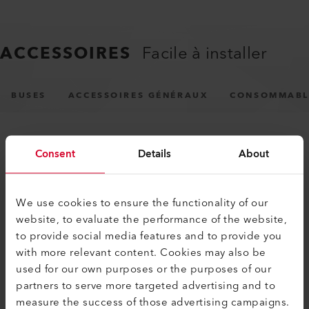
ACCESSOIRES
Facile à installer
BUSES
ACCESSOIRES GÉNÉRAUX
CONSOMMABL
Consent
Details
About
We use cookies to ensure the functionality of our
website, to evaluate the performance of the website,
PRODUITS SIMILAIRES
to provide social media features and to provide you
Le meilleur ou rien
with more relevant content. Cookies may also be
used for our own purposes or the purposes of our
partners to serve more targeted advertising and to
measure the success of those advertising campaigns.