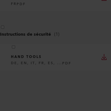
FR
PDF
Instructions de sécurité
(
1
)
HAND TOOLS
DE, EN, IT, FR, ES, ...
PDF