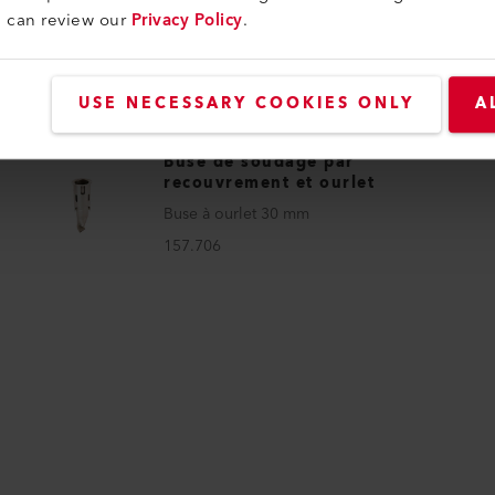
Buse de soudage par recouvrement 40
u can review our
Privacy Policy
.
mm
141.558
USE NECESSARY COOKIES ONLY
A
Buse de soudage par
recouvrement et ourlet
Buse à ourlet 30 mm
157.706