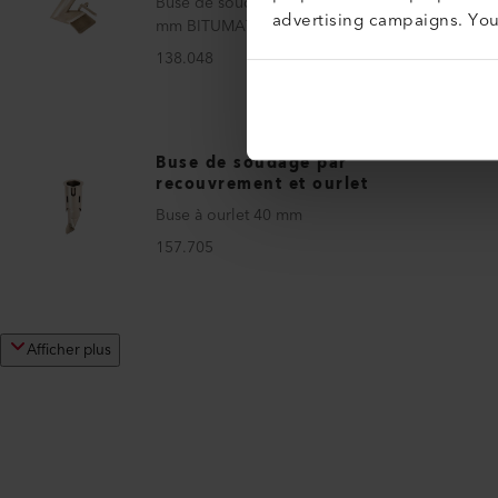
Buse de soudage par recouvrement 75
advertising campaigns. Yo
mm BITUMAT B2
138.048
Buse de soudage par
recouvrement et ourlet
Buse à ourlet 40 mm
157.705
Afficher plus