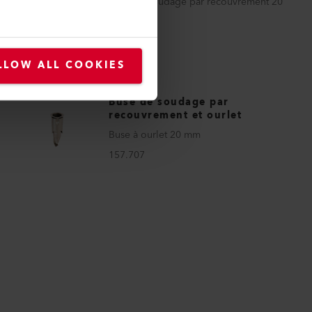
Buse de soudage par recouvrement 20
mm
140.771
LLOW ALL COOKIES
Buse de soudage par
recouvrement et ourlet
Buse à ourlet 20 mm
157.707