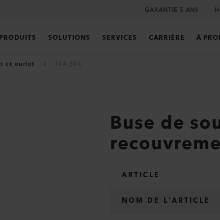
GARANTIE 5 ANS
H
PRODUITS
SOLUTIONS
SERVICES
CARRIÈRE
À PRO
 et ourlet
164.586
Buse de so
recouvrem
ARTICLE
NOM DE L’ARTICLE