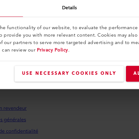
Details
Guide de chevauchement
e functionality of our website, to evaluate the performance 
Chevauchement du guide de collage
to provide you with more relevant content. Cookies may also
thermique 20 mm
f our partners to serve more targeted advertising and to me
175.332
u can review our
Privacy Policy
.
USE NECESSARY COOKIES ONLY
A
que et aide
n revendeur
s générales
de confidentialité