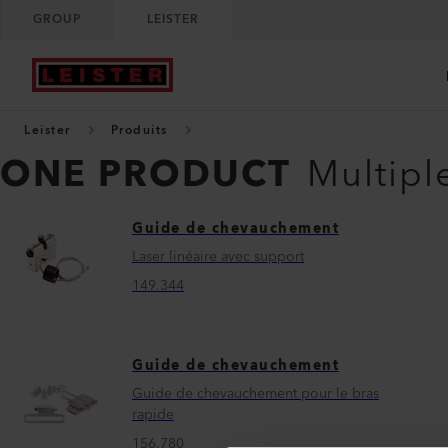
GROUP
LEISTER
Leister
Produits
ONE PRODUCT
Multipl
Guide de chevauchement
Laser linéaire avec support
149.344
Guide de chevauchement
Guide de chevauchement pour le bras
rapide
156.780