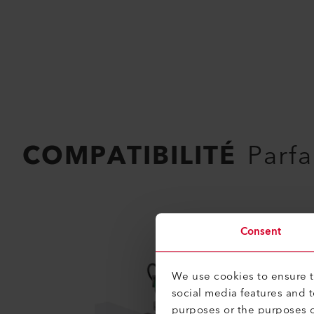
COMPATIBILITÉ
Parfa
Consent
We use cookies to ensure th
social media features and 
purposes or the purposes o