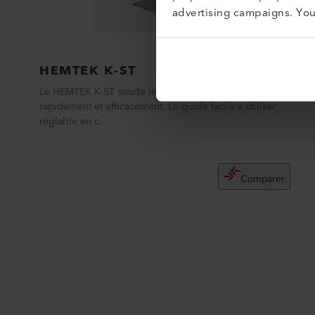
advertising campaigns. Yo
HEMTEK K-ST
Le HEMTEK K-ST soude les tuyauteries préfabriquées
rapidement et efficacement. Le guide facile à utiliser,
réglable en c...
Comparer