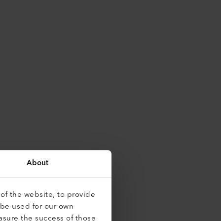
About
of the website, to provide
 be used for our own
asure the success of those