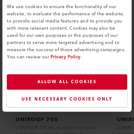
We use cookies to ensure the functionality of our
website, to evaluate the performance of the website,
COMPATIBILITÉ
to provide social media features and to provide you
with more relevant content. Cookies may also be
Parfait pour ces produits
used for our own purposes or the purposes of our
partners to serve more targeted advertising and to
measure the success of those advertising campaigns.
You can review our
Privacy Policy
.
ALLOW ALL COOKIES
USE NECESSARY COOKIES ONLY
UNIROOF 700
UNIR
L'UNIROOF 700 est une machine à souder
L'UNIROO