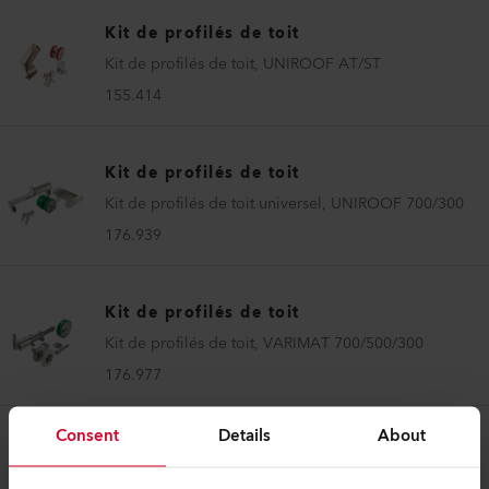
Kit de profilés de toit
Kit de profilés de toit, UNIROOF AT/ST
155.414
Kit de profilés de toit
Kit de profilés de toit universel, UNIROOF 700/300
176.939
Kit de profilés de toit
Kit de profilés de toit, VARIMAT 700/500/300
176.977
Consent
Details
About