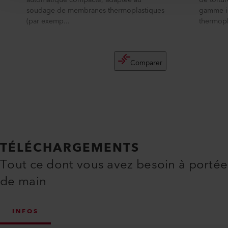
automatique compacte, adaptée au
de toitu
soudage de membranes thermoplastiques
gamme i
(par exemp...
thermopl
Comparer
TÉLÉCHARGEMENTS
Tout ce dont vous avez besoin à portée
de main
INFOS