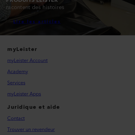
PRODUITS LEISTER
racontent des histoires
Lire les articles
myLeister
myLeister Account
Academy
Services
myLeister Apps
Juridique et aide
Contact
Trouver un revendeur