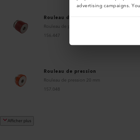
advertising campaigns. Yo
Rouleau de pression
Rouleau de pression 80 mm
156.447
Rouleau de pression
Rouleau de pression 20 mm
157.048
Afficher plus