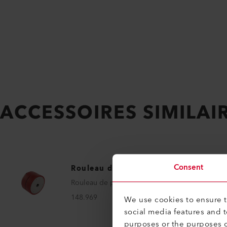
ACCESSOIRES SIMILAI
Consent
Rouleau de pression
Rouleau de pression 25/50 mm
148.969
We use cookies to ensure th
social media features and 
purposes or the purposes o