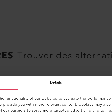
RES
Trouver des alternat
Details
Rouleau de pression
Rouleau de pression 40 mm
138.938
e functionality of our website, to evaluate the performance 
to provide you with more relevant content. Cookies may also
f our partners to serve more targeted advertising and to me