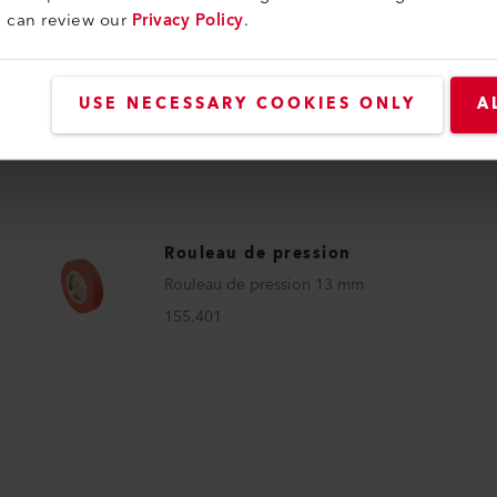
u can review our
Privacy Policy
.
Rouleau de pression
Rouleau de pression souple à la buse
USE NECESSARY COOKIES ONLY
A
d'andainage 40 mm
143.162
Rouleau de pression
Rouleau de pression 13 mm
155.401