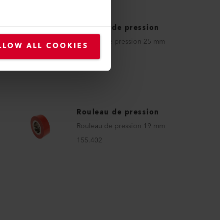
Rouleau de pression
Rouleau de pression 25 mm
LLOW ALL COOKIES
155.403
Rouleau de pression
Rouleau de pression 19 mm
155.402