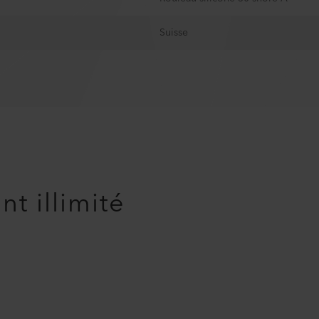
Suisse
t illimité