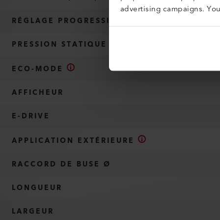
advertising campaigns. Yo
RÉGLAGE PROGRESSIF DU VOLUME D’AIR
PRESSION STATIQUE
ECO-MODE
AFFICHEUR
E-DRIVE
APPLICATION EXTÉRIEURE
RACCORD DE BUSE Ø
LONGUEUR
LARGEUR