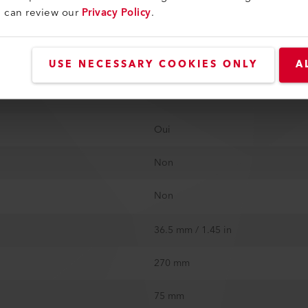
u can review our
Privacy Policy
.
Oui
2300 Pa
USE NECESSARY COOKIES ONLY
A
Oui
Oui
Non
Non
36.5 mm / 1.45 in
270 mm
75 mm