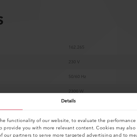
S
162.265
230 V
50/60 Hz
2300 W
Details
50 - 650 °C
e functionality of our website, to evaluate the performance 
Oui
to provide you with more relevant content. Cookies may also
f our partners to serve more targeted advertising and to me
210 - 350 l/min