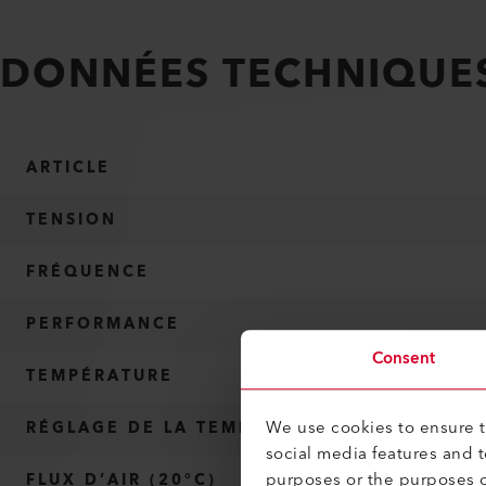
DONNÉES TECHNIQUE
ARTICLE
TENSION
FRÉQUENCE
PERFORMANCE
Consent
TEMPÉRATURE
We use cookies to ensure th
RÉGLAGE DE LA TEMPÉRATURE EN CONTINU
social media features and 
purposes or the purposes o
FLUX D’AIR (20°C)