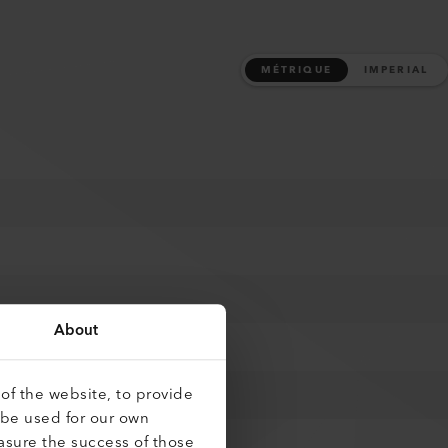
MÉTRIQUE
IMPERIAL
About
of the website, to provide
 be used for our own
asure the success of those