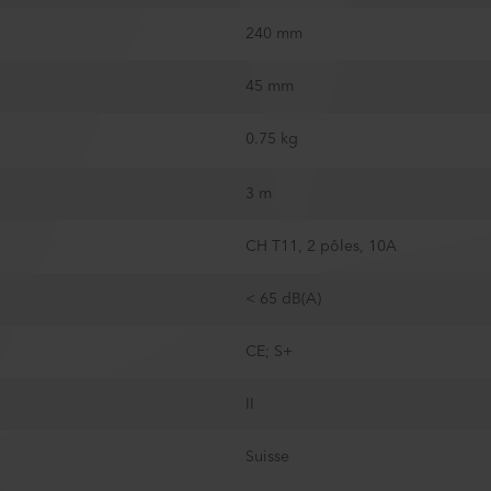
240 mm
45 mm
0.75 kg
3 m
CH T11, 2 pôles, 10A
< 65 dB(A)
CE; S+
II
Suisse