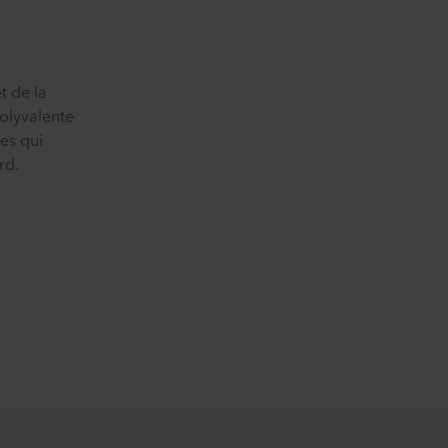
t de la
polyvalente
es qui
rd.