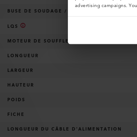
advertising campaigns. Yo
BUSE DE SOUDAGE / LARGEUR DE SOUDURE
LQS
MOTEUR DE SOUFFLERIE SANS BALAIS
LONGUEUR
LARGEUR
HAUTEUR
POIDS
FICHE
LONGUEUR DU CÂBLE D’ALIMENTATION