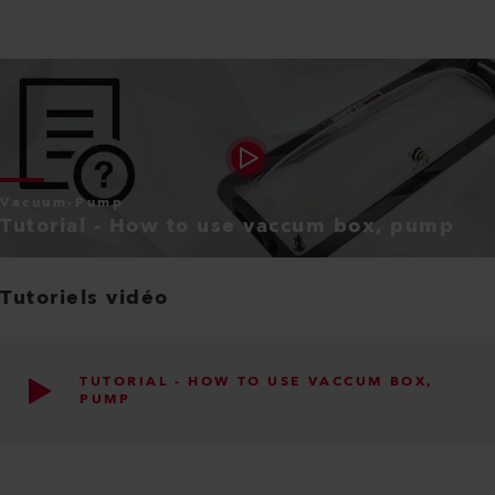
Vacuum-Pump
Tutorial - How to use vaccum box, pump
Tutoriels vidéo
TUTORIAL - HOW TO USE VACCUM BOX,
PUMP