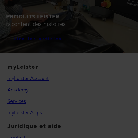
PRODUITS LEISTER
racontent des histoires
Lire les articles
myLeister
myLeister Account
Academy
Services
myLeister Apps
Juridique et aide
Contact