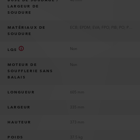
BUSE DE SOUDAGE /
40 mm
LARGEUR DE
SOUDURE
MATÉRIAUX DE
ECB; EPDM; EVA; FPO; PIB; PO; PVC; PVC-P; TPE; TPO; TPU
SOUDURE
Non
LQS
MOTEUR DE
Non
SOUFFLERIE SANS
BALAIS
LONGUEUR
605 mm
LARGEUR
335 mm
HAUTEUR
373 mm
POIDS
37.5 kg