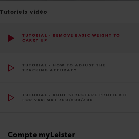
Tutoriels vidéo
TUTORIAL - REMOVE BASIC WEIGHT TO
CARRY UP
TUTORIAL - HOW TO ADJUST THE
TRACKING ACCURACY
TUTORIAL - ROOF STRUCTURE PROFIL KIT
FOR VARIMAT 700/500/300
Compte myLeister