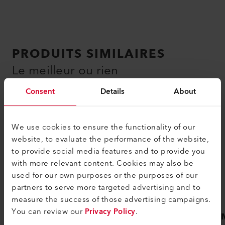
PRODUITS SIMILAIRES
Le meilleur ou rien
Consent
Details
About
We use cookies to ensure the functionality of our
website, to evaluate the performance of the website,
to provide social media features and to provide you
with more relevant content. Cookies may also be
used for our own purposes or the purposes of our
partners to serve more targeted advertising and to
measure the success of those advertising campaigns.
You can review our
Privacy Policy
.
VARIMAT 500
VARI