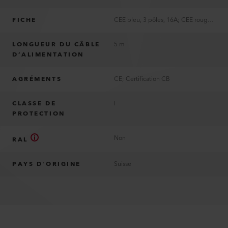
FICHE
CEE bleu, 3 pôles, 16A; CEE rouge, 5 pôles, 16A; UE, 2 pôles, 16A; sans fiche
LONGUEUR DU CÂBLE
5 m
D’ALIMENTATION
AGRÉMENTS
CE; Certification CB
CLASSE DE
I
PROTECTION
Non
RAL
PAYS D'ORIGINE
Suisse