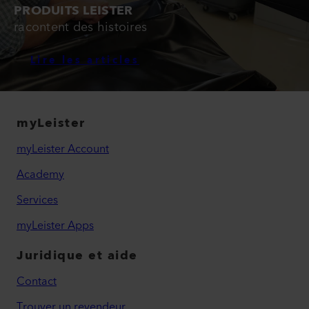
PRODUITS LEISTER
racontent des histoires
Lire les articles
myLeister
myLeister Account
Academy
Services
myLeister Apps
Juridique et aide
Contact
Trouver un revendeur