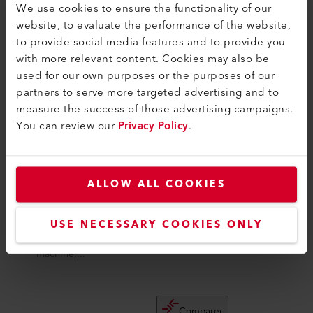
We use cookies to ensure the functionality of our
website, to evaluate the performance of the website,
to provide social media features and to provide you
with more relevant content. Cookies may also be
used for our own purposes or the purposes of our
partners to serve more targeted advertising and to
measure the success of those advertising campaigns.
You can review our
Privacy Policy
.
ALLOW ALL COOKIES
SEAMTEK 900 AT
La conception intelligente du SEAMTEK
USE NECESSARY COOKIES ONLY
900 ATs rend possible pratiquement
toutes les applications de soudage. La
machine,...
Comparer