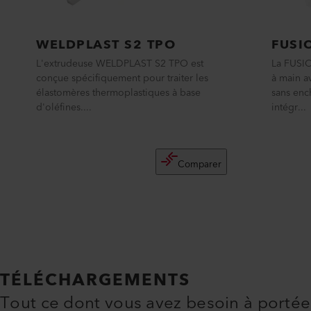
WELDPLAST S2 TPO
FUSI
L'extrudeuse WELDPLAST S2 TPO est
La FUSIO
conçue spécifiquement pour traiter les
à main a
élastomères thermoplastiques à base
sans enc
d'oléfines....
intégr...
Comparer
TÉLÉCHARGEMENTS
Tout ce dont vous avez besoin à portée