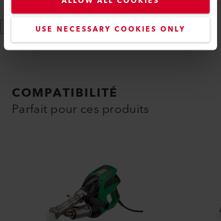
ALLOW ALL COOKIES
Afficher plus
USE NECESSARY COOKIES ONLY
COMPATIBILITÉ
Parfait pour ces produits