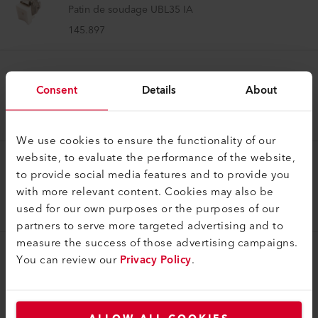
Patin de soudage UBL35 IA
145.897
Patin de soudure
Consent
Details
About
Patin de soudage V5/6 IA
145.912
We use cookies to ensure the functionality of our
website, to evaluate the performance of the website,
Patin de soudure
to provide social media features and to provide you
with more relevant content. Cookies may also be
Patin de soudage V8/10 IA
used for our own purposes or the purposes of our
145.915
partners to serve more targeted advertising and to
measure the success of those advertising campaigns.
You can review our
Privacy Policy
.
Patin de soudure
Patin de soudage V20 IA
145.909