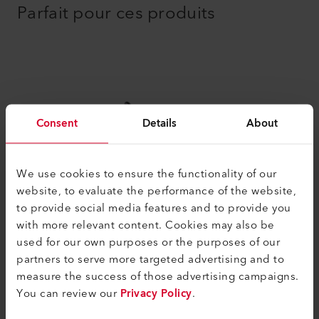
Parfait pour ces produits
Consent
Details
About
We use cookies to ensure the functionality of our
website, to evaluate the performance of the website,
to provide social media features and to provide you
HEMTEK ST
with more relevant content. Cookies may also be
L'efficace machine à souder HEMTEK ST
used for our own purposes or the purposes of our
soude les ourlets du début à la fin, ce qui
partners to serve more targeted advertising and to
est idéal pour les bannières et les bâ...
measure the success of those advertising campaigns.
You can review our
Privacy Policy
.