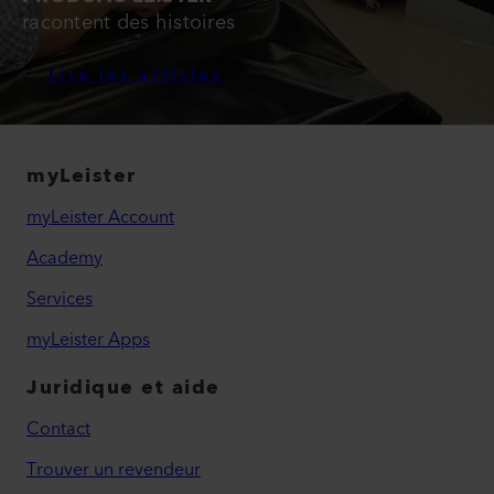
racontent des histoires
Lire les articles
myLeister
myLeister Account
Academy
Services
myLeister Apps
Juridique et aide
Contact
Trouver un revendeur