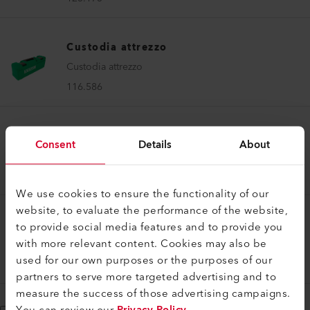
Custodia attrezzo
Custodia attrezzo
116.586
Custodia attrezzo
Consent
Details
About
Custodia attrezzo
119.540
We use cookies to ensure the functionality of our
website, to evaluate the performance of the website,
Custodia attrezzo
to provide social media features and to provide you
with more relevant content. Cookies may also be
Custodia attrezzo
used for our own purposes or the purposes of our
162.757
partners to serve more targeted advertising and to
measure the success of those advertising campaigns.
You can review our
Privacy Policy
.