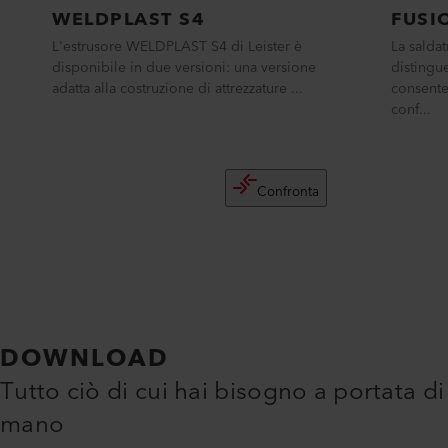
WELDPLAST S4
FUSI
L'estrusore WELDPLAST S4 di Leister è
La salda
disponibile in due versioni: una versione
distingue
adatta alla costruzione di attrezzature ...
consente
conf...
Confronta
DOWNLOAD
Tutto ciò di cui hai bisogno a portata di
mano