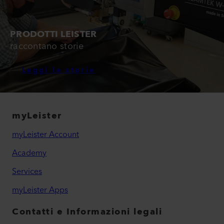
PRODOTTI LEISTER
raccontano storie
Leggi le storie
myLeister
myLeister Account
Academy
Services
myLeister Apps
Contatti e Informazioni legali