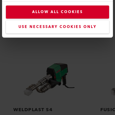
ALLOW ALL COOKIES
KOMPATIBEL
USE NECESSARY COOKIES ONLY
Perfekt für diese Produkte
WELDPLAST S4
FUSI