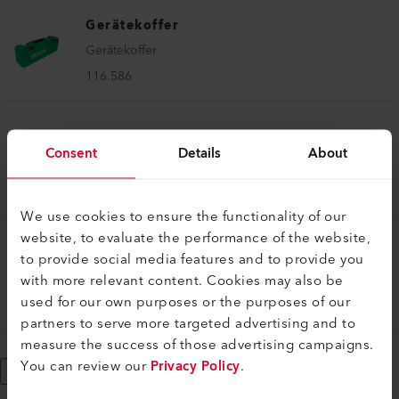
Gerätekoffer
Gerätekoffer
116.586
Gerätekoffer
Consent
Details
About
Gerätekoffer
119.540
We use cookies to ensure the functionality of our
website, to evaluate the performance of the website,
Gerätekoffer
to provide social media features and to provide you
Gerätekoffer
with more relevant content. Cookies may also be
used for our own purposes or the purposes of our
162.757
partners to serve more targeted advertising and to
measure the success of those advertising campaigns.
You can review our
Privacy Policy
.
Mehr anzeigen