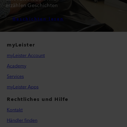
erzählen Geschichten
Geschichten lesen
myLeister
myLeister Account
Academy
Services
myLeister Apps
Rechtliches und Hilfe
Kontakt
Händler finden