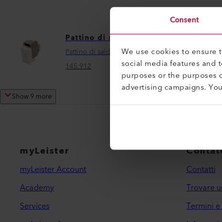
Consent
Pattino di saldatura
We use cookies to ensure th
Pattino di saldatura V5/6 IA
social media features and 
145.912
purposes or the purposes o
advertising campaigns. Yo
Show 9 more
myLeister
Contatt
myLeister Account
Contatti
Academy
Trovare u
Services
Termini e