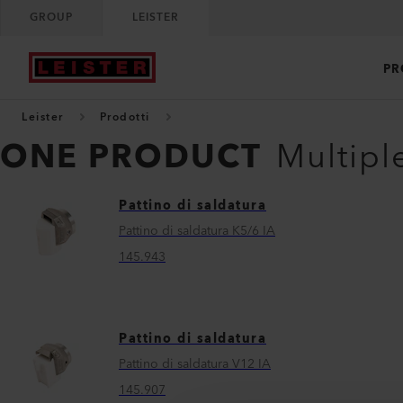
GROUP
LEISTER
PR
Leister
Prodotti
ONE PRODUCT
Multipl
Pattino di saldatura
Pattino di saldatura K5/6 IA
145.943
Pattino di saldatura
Pattino di saldatura V12 IA
145.907