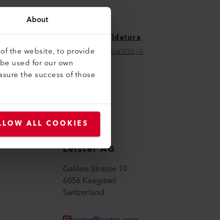
About
Pattino di saldatura
of the website, to provide
Pattino di saldatura V20 IA
 be used for our own
145.909
asure the success of those
LLOW ALL COOKIES
Leister AG
Galileo-Strasse 10
6056 Kaegiswil
Switzerland