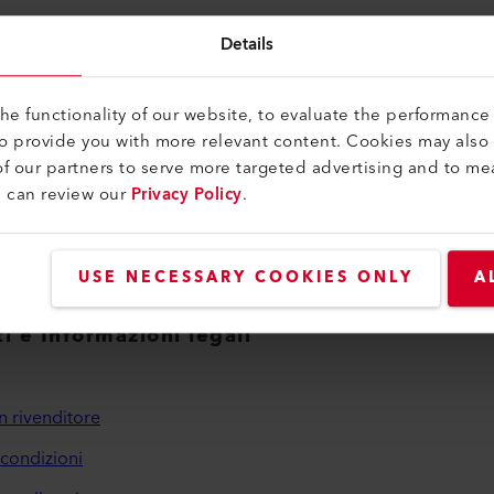
Details
Pattino di saldatura
e functionality of our website, to evaluate the performance 
Pattino di saldatura V8/10 IA
to provide you with more relevant content. Cookies may also
145.915
f our partners to serve more targeted advertising and to me
u can review our
Privacy Policy
.
USE NECESSARY COOKIES ONLY
A
i e Informazioni legali
n rivenditore
 condizioni