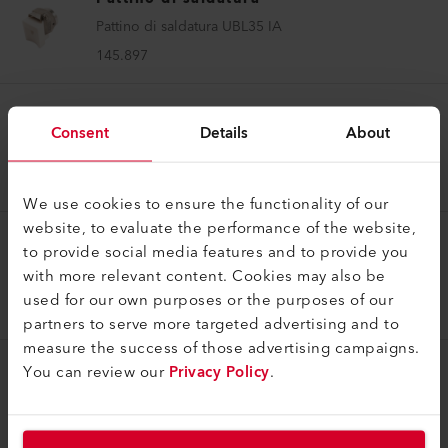
Pattino di saldatura UBL35 IA
145.897
Pattino di saldatura
Consent
Details
About
Pattino di saldatura V5/6 IA
145.912
We use cookies to ensure the functionality of our
website, to evaluate the performance of the website,
to provide social media features and to provide you
Pattino di saldatura
with more relevant content. Cookies may also be
Pattino di saldatura V8/10 IA
used for our own purposes or the purposes of our
145.915
partners to serve more targeted advertising and to
measure the success of those advertising campaigns.
You can review our
Privacy Policy
.
Pattino di saldatura
Pattino di saldatura V20 IA
145.909