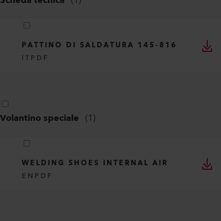
Scheda tecnica
(
1
)
PATTINO DI SALDATURA 145-816
IT
PDF
Volantino speciale
(
1
)
WELDING SHOES INTERNAL AIR
EN
PDF