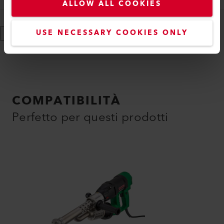
ALLOW ALL COOKIES
USE NECESSARY COOKIES ONLY
Mostra di più
COMPATIBILITÀ
Perfetto per questi prodotti