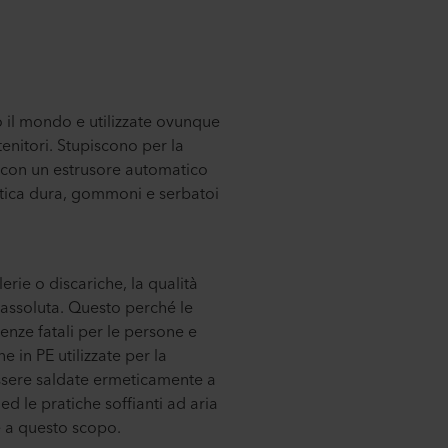
tto il mondo e utilizzate ovunque
enitori. Stupiscono per la
D con un estrusore automatico
astica dura, gommoni e serbatoi
rie o discariche, la qualità
à assoluta. Questo perché le
nze fatali per le persone e
in PE utilizzate per la
ssere saldate ermeticamente a
ed le pratiche soffianti ad aria
e a questo scopo.