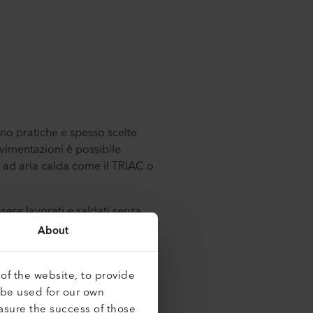
ono pratiche e spesso scelte
avimentazioni è possibile
ti ad aria calda come il TRIAC o
sere lavorati e saldati senza
e e durano a lungo. Sono anche
About
e collaudate saldatrici
of the website, to provide
rapposizione delle membrane
 be used for our own
i piani o a falda di medie
asure the success of those