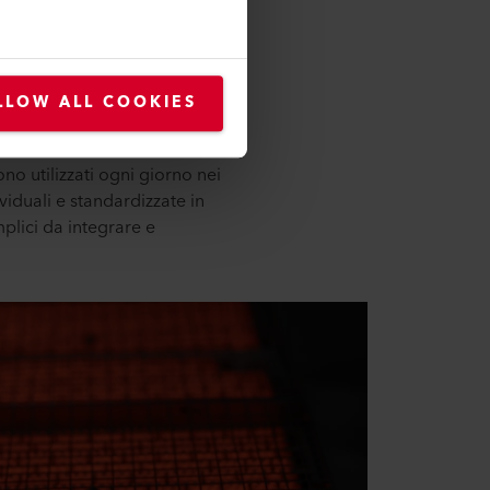
LLOW ALL COOKIES
sono utilizzati ogni giorno nei
ividuali e standardizzate in
emplici da integrare e