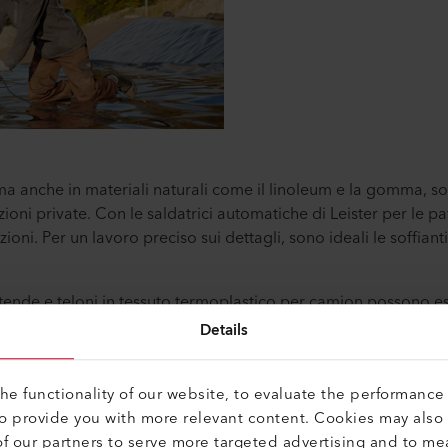
 ma anche in materiali naturali come il linoleum e la gomma, s
azioni private. Con le saldatrici automatiche di Leister per le p
ioni. Per un lavoro preciso sui dettagli, sono ideali le soffian
, tende e teloni in tessuto termoplastico per camion possono es
plastica di Leister. I cordoni di saldatura sono belli da veder
Details
il materiale non viene perforato come nel caso della cucitura.
inclinati, gli operatori dei tetti di tutto il mondo si affidano all
e functionality of our website, to evaluate the performance 
IMAT di Leister, ad esempio, è adatta per la saldatura a sov
to provide you with more relevant content. Cookies may also
molto grandi, come i tetti piani degli edifici industriali. Per tett
f our partners to serve more targeted advertising and to me