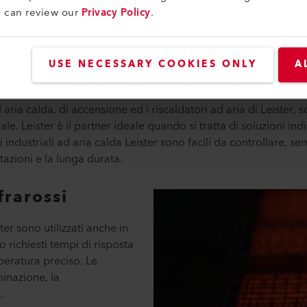
a saldatrice semiautomatica UNIROOF, più piccola e leggera.
u can review our
Privacy Policy
.
striali
USE NECESSARY COOKIES ONLY
A
d aria calda, di accensione ed i riscaldatori ad aria di Leister, 
le. Leister è il partner ideale quando si tratta di soluzioni ind
emi industriali ad aria calda Leister sono facili da controllare, s
azioni e la lunga durata.
frarossi
ster sono utilizzati anche in
o richiesti tempi di risposta
peratura preciso. Le
minazione, la
.