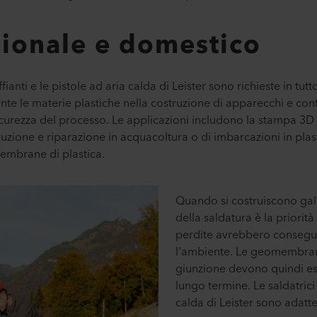
sionale e domestico
ffianti e le pistole ad aria calda di Leister sono richieste in tu
te le materie plastiche nella costruzione di apparecchi e cont
sicurezza del processo. Le applicazioni includono la stampa 3
truzione e riparazione in acquacoltura o di imbarcazioni in pl
membrane di plastica.
Quando si costruiscono galle
della saldatura è la priorit
perdite avrebbero consegue
l'ambiente. Le geomembrane 
giunzione devono quindi e
lungo termine. Le saldatrici 
calda di Leister sono adatt