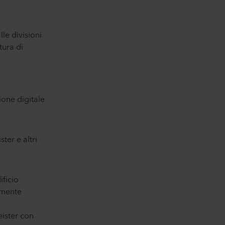
le divisioni
ttura di
ione digitale
ter e altri
ificio
amente
eister con