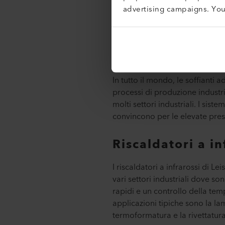
dimensioni, viene utilizzata l
advertising campaigns. Yo
Sistemi indu
In tutto il mondo, le soffianti a
processi di produzione industria
molti settori industriali. I sist
convincono per le elevate prest
Riscaldatori a in
I riscaldatori a infrarossi di Lei
vari settori industriali dove son
rapidi e un controllo della tem
applicazioni tipiche sono la la
termoformatura e la rivettatura