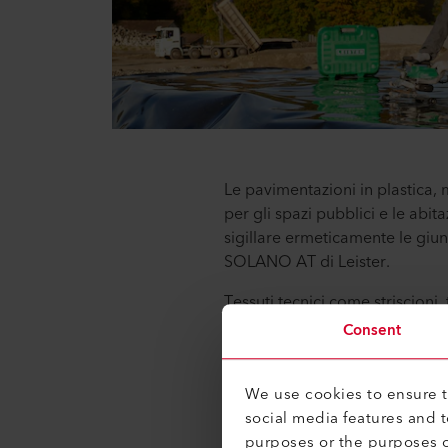
Le pavimentazioni in plastica,
per gli spazi pubblici e le abit
sigillare ermeticamente le giunz
SOLANO AT di Leister.
Tessuti tecnici come striscioni
problemi con le saldatrici per 
Consent
particolarmente spessi perché 
Per la saldatura di tetti piani e 
We use cookies to ensure th
automatiche di Leister. La VAR
social media features and 
plastiche per tetti su superfici 
purposes or the purposes o