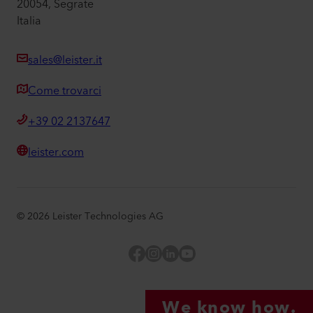
20054, Segrate
Italia
sales@leister.it
Come trovarci
+39 02 2137647
leister.com
©
2026
Leister Technologies AG
Facebook
Instagram
LinkedIn
YouTube
We know how.