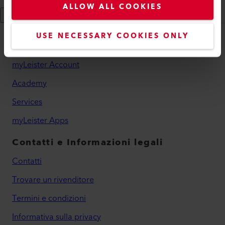
ALLOW ALL COOKIES
Invia
USE NECESSARY COOKIES ONLY
myLeister
myLeister Account
Academy
Services
myLeister Apps
Contatti e Informazioni legali
Contatti
Trovare un rivenditore
Termini e condizioni
Informativa sulla privacy