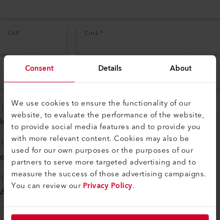
CAP
Città
*
Consent
Details
About
Paese
*
We use cookies to ensure the functionality of our
website, to evaluate the performance of the website,
Iscriviti alla nostra
newsletter mensile
to provide social media features and to provide you
with more relevant content. Cookies may also be
used for our own purposes or the purposes of our
ontattami per telefono
partners to serve more targeted advertising and to
measure the success of those advertising campaigns.
You can review our
Privacy Policy
.
Acconsento a
informativa sulla privacy
*